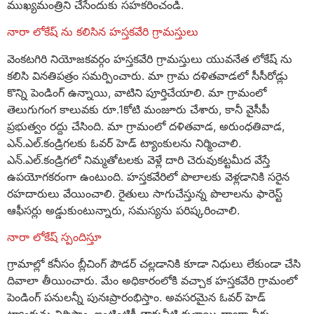
ముఖ్యమంత్రిని చేసేందుకు సహకరించండి.
నారా లోకేష్ ను కలిసిన హస్తకవేరి గ్రామస్తులు
వెంకటగిరి నియోజకవర్గం హస్తకవేరి గ్రామస్తులు యువనేత లోకేష్ ను
కలిసి వినతిపత్రం సమర్పించారు. మా గ్రామ దళితవాడలో సీసీరోడ్లు
కొన్ని పెండింగ్ ఉన్నాయి, వాటిని పూర్తిచేయాలి. మా గ్రామంలో
తెలుగుగంగ కాలువకు రూ.1కోటి మంజూరు చేశారు, కానీ వైసీపీ
ప్రభుత్వం రద్దు చేసింది. మా గ్రామంలో దళితవాడ, అరుంధతివాడ,
ఎన్.ఎల్.కండ్రిగలకు ఓవర్ హెడ్ ట్యాంకులను నిర్మించాలి.
ఎన్.ఎల్.కండ్రిగలో నిమ్మతోటలకు వెళ్లే దారి చెరువుకట్టమీద వేస్తే
ఉపయోగకరంగా ఉంటుంది. హస్తకవేరిలో పొలాలకు వెళ్లడానికి సరైన
రహదారులు వేయించాలి. రైతులు సాగుచేస్తున్న పొలాలను ఫారెస్ట్
ఆఫీసర్లు అడ్డుకుంటున్నారు, సమస్యను పరిష్కరించాలి.
నారా లోకేష్ స్పందిస్తూ
గ్రామాల్లో కనీసం బ్లీచింగ్ పౌడర్ చల్లడానికి కూడా నిధులు లేకుండా చేసి
దివాలా తీయించారు. మేం అధికారంలోకి వచ్చాక హస్తకవేరి గ్రామంలో
పెండింగ్ పనులన్నీ పునఃప్రారంభిస్తాం. అవసరమైన ఓవర్ హెడ్