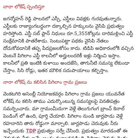
నారా లోకేష్ స్పందిస్తూ
జగన్మోహన్ రెడ్డి పాలనలో ఎస్సీ, ఎస్టీలు వివక్షకు గురవుతున్నారు.
ఎస్టీలకు రాజ్యాంగబద్దంగా దక్కాల్సిన హక్కులను వైసిపి ప్రభుత్వం
హరిస్తోంది. ఎస్టీ సబ్ ప్లాన్ నిధులు రూ.5,355కోట్లను దారిమళ్లించి ఎస్టీ
సంక్షేమానికి పాతరేశాడు. సెంటుపట్టా పథకం వైసిపి నేతలు
దోచుకోవడానికే తప్ప పేదప్రజలకోసం కాదు. టిడిపి అధికారంలోకి వచ్చిన
వెంటనే పిగిలాం ఎస్టీ కాలనీలో అర్హులందరికీ ఇళ్లు నిర్మించి ఇస్తాం.
కాలనీలో ప్రతి ఇంటికి కుళాయి అందజేసి, తాగునీటి సమస్య లేకుండా
చేస్తాం. సిసి రోడ్లు, ఇతర మౌలిక సదుపాయాలు కల్పిస్తాం.
నారా లోకేష్ ను కలిసిన పిగిలాం గ్రామ ప్రజలు
వెంకటగిరి అసెంబ్లీ నియోజకవర్గం పిగిలాం గ్రామ ప్రజలు యువనేత
లోకేష్ ను కలిసి తాము ఎదుర్కొంటున్న సమస్యలపై వినతిపత్రం
సమర్పించారు. మా గ్రామంమీదుగా వెళ్లే తెలుగుగంగ బ్రాంచ్ కెనాల్
పెండింగ్ లో ఉంది, పూర్తి చేయాలి. పిగిలాం నుండి జార్లపాడు వెళ్లే
రహదారిని తారు రోడ్డుగా మార్చాలి. జార్లపాడు చెరువుకు నీరు
ఇచ్చేందుకు
TDP
ప్రభుత్వం సర్వే చేసింది. ప్రభుత్వం మారడంతో ఈ