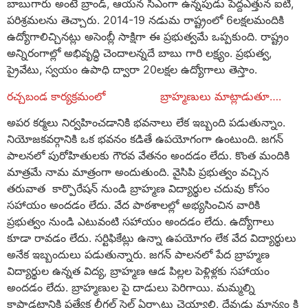
బాబుగారు అంటే బ్రాండ్, ఆయన సిఎంగా ఉన్నపుడు పెద్దఎత్తున ఐటి,
పరిశ్రమలను తెచ్చారు. 2014-19 నడుమ రాష్ట్రంలో 6లక్షలమందికి
ఉద్యోగాలిచ్చినట్లు అసెంబ్లీ సాక్షిగా ఈ ప్రభుత్వమే ఒప్పకుంది. రాష్ట్రం
అన్నిరంగాల్లో అభివృద్ధి చెందాలన్నదే బాబు గారి లక్ష్యం. ప్రభుత్వ,
ప్రైవేటు, స్వయం ఉపాధి ద్వారా 20లక్షల ఉద్యోగాలు తెస్తాం.
రచ్చబండ కార్యక్రమంలో బ్రాహ్మణులు మాట్లాడుతూ….
అపర కర్మలు నిర్వహించడానికి భవనాలు లేక ఇబ్బంది పడుతున్నాం.
నియోజకవర్గానికి ఒక భవనం కడితే ఉపయోగంగా ఉంటుంది. జగన్
పాలనలో పురోహితులకు గౌరవ వేతనం అందడం లేదు. కొంత మందికి
మాత్రమే నామ మాత్రంగా అందుతుంది. వైసిపి ప్రభుత్వం వచ్చిన
తరువాత కార్పొరేషన్ నుండి బ్రాహ్మణ విద్యార్థుల చదువు కోసం
సహాయం అందడం లేదు. వేద పాఠశాలల్లో అభ్యసించిన వారికి
ప్రభుత్వం నుండి ఎటువంటి సహాయం అందడం లేదు. ఉద్యోగాలు
కూడా రావడం లేదు. సర్టిఫికేట్లు ఉన్నా ఉపయోగం లేక వేద విద్యార్థులు
అనేక ఇబ్బందులు పడుతున్నారు. జగన్ పాలనలో పేద బ్రాహ్మణ
విద్యార్థుల ఉన్నత విద్య, బ్రాహ్మణ ఆడ పిల్లల పెళ్లిళ్లకు సహాయం
అందడం లేదు. బ్రాహ్మణుల పై దాడులు పెరిగాయి. మమ్మల్ని
కాపాడటానికి ప్రత్యేక లీగల్ సెల్ ఏర్పాటు చెయ్యాలి. దేవుడు మాన్యం కి