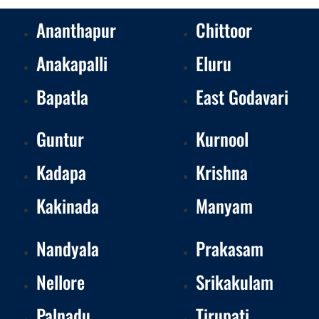
Ananthapur
Chittoor
Anakapalli
Eluru
Bapatla
East Godavari
Guntur
Kurnool
Kadapa
Krishna
Kakinada
Manyam
Nandyala
Prakasam
Nellore
Srikakulam
Palnadu
Tirupati