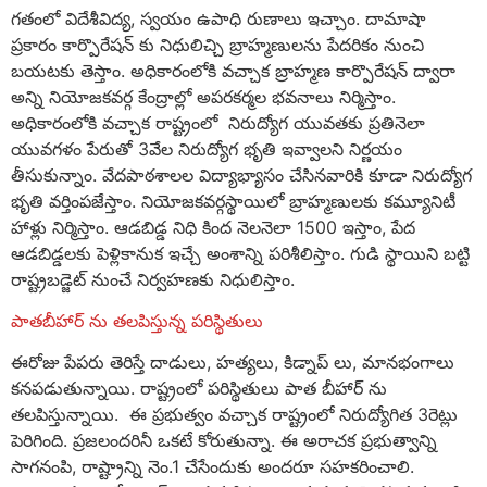
గతంలో విదేశీవిద్య, స్వయం ఉపాధి రుణాలు ఇచ్చాం. దామాషా
ప్రకారం కార్పొరేషన్ కు నిధులిచ్చి బ్రాహ్మణులను పేదరికం నుంచి
బయటకు తెస్తాం. అధికారంలోకి వచ్చాక బ్రాహ్మణ కార్పొరేషన్ ద్వారా
అన్ని నియోజకవర్గ కేంద్రాల్లో అపరకర్మల భవనాలు నిర్మిస్తాం.
అధికారంలోకి వచ్చాక రాష్ట్రంలో నిరుద్యోగ యువతకు ప్రతినెలా
యువగళం పేరుతో 3వేల నిరుద్యోగ భృతి ఇవ్వాలని నిర్ణయం
తీసుకున్నాం. వేదపాఠశాలల విద్యాభ్యాసం చేసినవారికి కూడా నిరుద్యోగ
భృతి వర్తింపజేస్తాం. నియోజకవర్గస్థాయిలో బ్రాహ్మణులకు కమ్యూనిటీ
హాళ్లు నిర్మిస్తాం. ఆడబిడ్డ నిధి కింద నెలనెలా 1500 ఇస్తాం, పేద
ఆడబిడ్డలకు పెళ్లికానుక ఇచ్చే అంశాన్ని పరిశీలిస్తాం. గుడి స్థాయిని బట్టి
రాష్ట్రబడ్జెట్ నుంచే నిర్వహణకు నిధులిస్తాం.
పాతబీహార్ ను తలపిస్తున్న పరిస్థితులు
ఈరోజు పేపరు తెరిస్తే దాడులు, హత్యలు, కిడ్నాప్ లు, మానభంగాలు
కనపడుతున్నాయి. రాష్ట్రంలో పరిస్థితులు పాత బీహార్ ను
తలపిస్తున్నాయి. ఈ ప్రభుత్వం వచ్చాక రాష్ట్రంలో నిరుద్యోగిత 3రెట్లు
పెరిగింది. ప్రజలందరినీ ఒకటే కోరుతున్నా. ఈ అరాచక ప్రభుత్వాన్ని
సాగనంపి, రాష్ట్రాన్ని నెం.1 చేసేందుకు అందరూ సహకరించాలి.