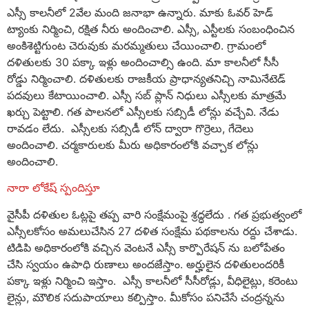
ఎస్సీ కాలనీలో 2వేల మంది జనాభా ఉన్నారు. మాకు ఓవర్ హెడ్
ట్యాంకు నిర్మించి, రక్షిత నీరు అందించాలి. ఎస్సీ, ఎస్టీలకు సంబంధించిన
అంకిశెట్టిగుంట చెరువుకు మరమ్మతులు చేయించాలి. గ్రామంలో
దళితులకు 30 పక్కా ఇళ్లు అందించాల్సి ఉంది. మా కాలనీలో సీసీ
రోడ్డు నిర్మించాలి. దళితులకు రాజకీయ ప్రాధాన్యతనిచ్చి నామినేటెడ్
పదవులు కేటాయించాలి. ఎస్సీ సబ్ ప్లాన్ నిధులు ఎస్సీలకు మాత్రమే
ఖర్చు పెట్టాలి. గత పాలనలో ఎస్సీలకు సబ్సిడీ లోన్లు వచ్చేవి. నేడు
రావడం లేదు. ఎస్సీలకు సబ్సిడీ లోన్ ద్వారా గొర్రెలు, గేదెలు
అందించాలి. చర్మకారులకు మీరు అధికారంలోకి వచ్చాక లోన్లు
అందించాలి.
నారా లోకేష్ స్పందిస్తూ
వైసీపీ దళితుల ఓట్లపై తప్ప వారి సంక్షేమంపై శ్రద్ధలేదు . గత ప్రభుత్వంలో
ఎస్సీలకోసం అమలుచేసిన 27 దళిత సంక్షేమ పథకాలను రద్దు చేశాడు.
టిడిపి అధికారంలోకి వచ్చిన వెంటనే ఎస్సీ కార్పొరేషన్ ను బలోపేతం
చేసి స్వయం ఉపాధి రుణాలు అందజేస్తాం. అర్హులైన దళితులందరికీ
పక్కా ఇళ్లు నిర్మించి ఇస్తాం. ఎస్సీ కాలనీలో సీసీరోడ్లు, వీధిలైట్లు, కరెంటు
లైన్లు, మౌలిక సదుపాయాలు కల్పిస్తాం. మీకోసం పనిచేసే చంద్రన్నను