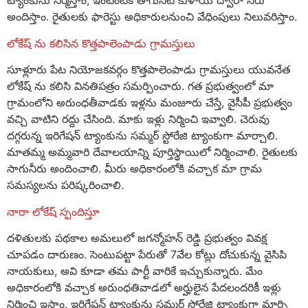
ట్యాంకును నిర్మిస్తాం, ఇంటింటికీ తాగునీటి కుళాయి ద్వారా నీరు
అందిస్తాం. రైతులకు ఫారెస్టు అధికారులనుంచి వేధింపులు నిలువరిస్తాం.
లోకేష్ ను కలిసిన కొత్తపాలెంపాడు గ్రామస్తులు
సూళ్లూరు పేట నియోజకవర్గం కొత్తపాలెంపాడు గ్రామస్తులు యువనేత
లోకేష్ ను కలిసి వినతిపత్రం సమర్పించారు. గత ప్రభుత్వంలో మా
గ్రామంలోని అరుంధతీవాడకు ఇళ్లను మంజూరు చేస్తే, వైసీపీ ప్రభుత్వం
వచ్చి వాటిని రద్దు చేసింది. మాకు ఇళ్లు నిర్మించి ఇవ్వాలి. చెరువు
దగ్గరున్న ఇరిగేషన్ ట్యాంకును సమ్మర్ స్టోరేజి ట్యాంకుగా మార్చాలి.
మాతమ్మ అమ్మవారి దేవాలయాన్ని పూర్తిస్థాయిలో నిర్మించాలి. రైతులకు
సాగునీరు అందించాలి. మీరు అధికారంలోకి వచ్చాక మా గ్రామ
సమస్యలను పరిష్కరించాలి.
నారా లోకేష్ స్పందిస్తూ
దళితులకు పథకాల అమలులో జగన్మోహన్ రెడ్డి ప్రభుత్వం వివక్ష
చూపడం దారుణం. సెంటుపట్టా పేరుతో 7వేల కోట్లు దోచుకున్న వైసిపి
నాయకులు, అవి కూడా తమ పార్టీ వారికే ఇచ్చుకున్నారు. మేం
అధికారంలోకి వచ్చాక అరుంధతివాడలో అర్హులైన పేదలందరికీ ఇళ్లు
నిర్మించి ఇస్తాం. ఇరిగేషన్ ట్యాంకును సమ్మర్ స్టోరేజి ట్యాంకుగా మార్చి