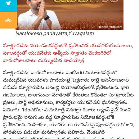
Naralokesh padayatra,Yuvagalam
సూళ్లూరుపేట నియోడజకవర్గంలోకి ప్రవేశించిన యువగళంగజమాలలు,
పూలవర్షంతో యువనేతకు ఆత్మీయ స్వాగతం వెంకటగిరిలో
వారంరోజులపాటు దుమ్ములేపిన పాదయాత్ర
సూళ్లూరుపేట: వారంరోజులపాటు వెంకటగిరి నియోజకవర్గంలో
దుమ్మురేపిన యువగళం పాదయాత్ర శుక్రవారం రాత్రి జననీరాజనాల
నడుమ సూళ్లూరుపేట అసెంబ్లీ నియోజకవర్గంలోకి ప్రవేశించింది. భారీ
గజమాలలు, బాణాసంచా మోతలతో కేరింతలు కొడుతూ సూళ్లూరుపేట
ప్రజలు, పార్టీ అభిమానులు, కార్యకర్తలు యువనేతకు ఘనస్వాగతం
పలికారు. 135వరోజు పాదయాత్ర నిడిగల్లు శివారు క్యాంప్ సైట్ నుంచి
ప్రారంభమై ఇనుగుంట వద్ద సూళ్లూరుపేట నియోజకవర్గంలోకి
ప్రవేశించింది. మహిళలు, యువకులు యువనేతపై పూలవర్షం కురిపించి,
హారతులు పడుతూ ఘనస్వాగతం పలికారు. వెంకటగిరి