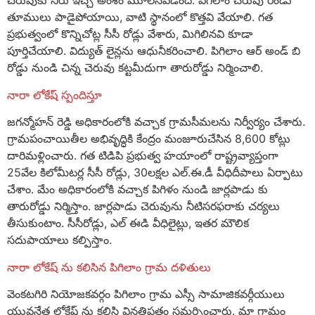
చెరువుకు నీరు ఇచ్చే అంశం మూలనపడింది. పిగిలాం చెరువు రెండు
తూములు పాడైపోయాయి, వాటి స్థానంలో కొత్తవి వేయాలి. గత
ప్రభుత్వంలో కొన్నిచోట్ల సీసీ రోడ్లు వేశారు, మిగిలినవి కూడా
పూర్తిచేయాలి. విద్యుత్ లైన్లను ఆధునీకరించాలి. పిగిలాం ఆర్ అండ్ బి
రోడ్డు నుండి చిన్న చెరువు కట్టమీదుగా తారురోడ్డు నిర్మించాలి.
నారా లోకేష్ స్పందిస్తూ
జగన్మోహన్ రెడ్డి అధికారంలోకి వచ్చాక గ్రామసీమలను నిర్వీర్యం చేశారు.
గ్రామపంచాయితీల అభివృద్ధికి కేంద్రం మంజూరుచేసిన 8,600 కోట్లు
దారిమళ్లించారు. గత టిడిపి ప్రభుత్వ హయాంలో రాష్ట్రవ్యాప్తంగా
25వేల కిలోమీటర్ల సీసీ రోడ్లు, 30లక్షల ఎల్.ఈ.డీ వీధిదీపాలు ఏర్పాటు
చేశాం. మేం అధికారంలోకి వచ్చాక పిగిళం నుండి జార్లపాడు కు
తారురోడ్డు నిర్మిస్తాం. జార్లపాడు చెరువును నీటిసరఫరాకు చర్యలు
తీసుకుంటాం. సీసీరోడ్లు, ఎల్ ఈడి వీధిలైట్లు, ఇతర మౌలిక
సదుపాయాలు కల్పిస్తాం.
నారా లోకేష్ ను కలిసిన పిగిలాం గ్రామ దళితులు
వెంకటగిరి నియోజకవర్గం పిగిలాం గ్రామ ఎస్సీ సామాజికవర్గీయులు
యువనేత లోకేష్ ను కలిసి వినతిపత్రం సమర్పించారు. మా గ్రామం