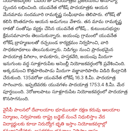
నియోజకవర్గంలో చివరిరోజు పాదయాత్రకు ప్రజలనుంచి అనూహ్య
స్పందన లభించింది. యువనేత లోకేష్ పాదయాత్రకు ఆయన
మేనమామ నందమూరి రామకృష్ణ సంఘీభావం తెలిపారు. లోకేష్ తో
కలిసి కొంతదూరం ఆయన అడుగులు వేశారు. తన మామ రామకృష్ణ
రాకతో సంతోషం వ్యక్తం చేసిన యువనేత లోకేష్… కుటుంబసభ్యుల
క్షేమసమాచారం తెలుసుకున్నారు. జయంపు గ్రామంలో యువనేత
లోకేష్ బ్రాహ్మణులతో రచ్చబండ కార్యక్రమం నిర్వహించి, వారి
సాధకబాధకాలు తెలుసుకున్నారు. నిడిగల్లు నుంచి ప్రారంభమైన
పాదయాత్ర పిగిలాం, కామకూరు, హస్తకవేరి, జయంపు మీదుగా
ఇనుగుంట వద్ద సూళ్లూరుపేట అసెంబ్లీ నియోజకవర్గంలోకి ప్రవేశించింది.
అక్కడనుంచి కొత్తపాలెంపాడు మీదుగా వజ్జావారిపాలెం విడిది కేంద్రానికి
చేరుకుంది. 135వరోజు యువనేత లోకేష్ 16.3 కి.మీ. పాదయాత్ర
సాగించారు. ఇప్పటివరకు యువగళం పాదయాత్ర 1753.4 కి.మీ. మేర
పూర్తయింది. 3రోజులపాటు సూళ్లూరుపేట నియోజకవర్గంలో పాదయాత్ర
కొనసాగనుంది.
వైసీపీ పాలనలో దేవాలయాల భూములకూ రక్షణ కరువు ఆలయాల
నిర్మాణం, నిర్వహణకు రాష్ట్ర బడ్జెట్ నుంచే నిధులిస్తాం వేద
విద్యార్థులకు కూడా నిరుద్యోగ భృతి ఇస్తాం నియోజకవర్గాల్లో
కమ్యూనిటీహాళ్లు, అపరకర్మల భవనాలు నిర్మిస్తాం రాష్ట్ర