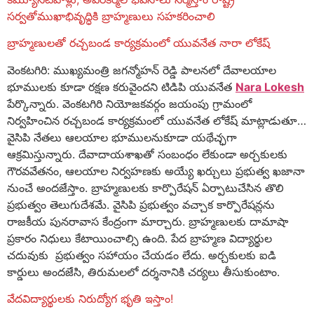
సర్వతోముఖాభివృద్ధికి బ్రాహ్మణులు సహకరించాలి
బ్రాహ్మణులతో రచ్చబండ కార్యక్రమంలో యువనేత నారా లోకేష్
వెంకటగిరి: ముఖ్యమంత్రి జగన్మోహన్ రెడ్డి పాలనలో దేవాలయాల
భూములకు కూడా రక్షణ కరువైందని టిడిపి యువనేత
Nara Lokesh
పేర్కొన్నారు. వెంకటగిరి నియోజకవర్గం జయంపు గ్రామంలో
నిర్వహించిన రచ్చబండ కార్యక్రమంలో యువనేత లోకేష్ మాట్లాడుతూ…
వైసిపి నేతలు ఆలయాల భూములనుకూడా యథేచ్ఛగా
ఆక్రమిస్తున్నారు. దేవాదాయశాఖతో సంబంధం లేకుండా అర్చకులకు
గౌరవవేతనం, ఆలయాల నిర్వహణకు అయ్యే ఖర్చులు ప్రభుత్వ ఖజానా
నుంచే అందజేస్తాం. బ్రాహ్మణులకు కార్పొరేషన్ ఏర్పాటుచేసిన తొలి
ప్రభుత్వం తెలుగుదేశమే. వైసిపి ప్రభుత్వం వచ్చాక కార్పొరేషన్లను
రాజకీయ పునరావాస కేంద్రంగా మార్చారు. బ్రాహ్మణులకు దామాషా
ప్రకారం నిధులు కేటాయించాల్సి ఉంది. పేద బ్రాహ్మణ విద్యార్థుల
చదువుకు ప్రభుత్వం సహాయం చేయడం లేదు. అర్చకులకు ఐడి
కార్డులు అందజేసి, తిరుమలలో దర్శనానికి చర్యలు తీసుకుంటాం.
వేదవిద్యార్థులకు నిరుద్యోగ భృతి ఇస్తాం!