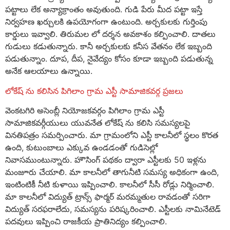
పట్టాలు లేక అన్యాక్రాంతం అవుతుంది. గుడి పేరు మీద పట్టా ఇస్తే
నిర్వహణ ఖర్చులకి ఉపయోగంగా ఉంటుంది. అర్చకులకు గుర్తింపు
కార్డులు ఇవ్వాలి. తిరుమల లో దర్శన అవకాశం కల్పించాలి. దాతలు
గుడులు కడుతున్నారు. కానీ అర్చకులకు కనీస వేతనం లేక ఇబ్బంది
పడుతున్నాం. దూప, దీప, నైవేద్యం కోసం కూడా ఇబ్బంది పడుతున్న
అనేక ఆలయాలు ఉన్నాయి.
లోకేష్ ను కలిసిన పిగిలాం గ్రామ ఎస్టీ సామాజికవర్గ ప్రజలు
వెంకటగిరి అసెంబ్లీ నియోజకవర్గం పిగిలాం గ్రామ ఎస్టీ
సామాజికవర్గీయులు యువనేత లోకేష్ ను కలిసి సమస్యలపై
వినతిపత్రం సమర్పించారు. మా గ్రామంలోని ఎస్టీ కాలనీలో స్థలం కొరత
ఉంది, కుటుంబాలు ఎక్కువ ఉండడంతో గుడిసెల్లో
నివాసముంటున్నారు. హౌసింగ్ పథకం ద్వారా ఎస్టీలకు 50 ఇళ్లను
మంజూరు చేయాలి. మా కాలనీలో తాగునీటి సమస్య అధికంగా ఉంది,
ఇంటింటికీ నీటి కుళాయి ఇప్పించాలి. కాలనీలో సీసీ రోడ్లు నిర్మించాలి.
మా కాలనీలో విద్యుత్ ట్రాన్స్ ఫార్మర్ మరమ్మతుల రావడంతో సరిగా
విద్యుత్ సరఫరాలేదు, సమస్యను పరిష్కరించాలి. ఎస్టీలకు నామినేటెడ్
పదవులు ఇప్పించి రాజకీయ ప్రాతినిద్యం కల్పించాలి.