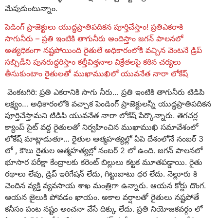
మేపుకుంటున్నాం.
పెడింగ్ ప్రాజెక్టులు యుద్ధప్రాతిపదికన పూర్తిచేస్తాం! ప్రతిఎకరాకి
సాగునీరు – ప్రతి ఇంటికి తాగునీరు అందిస్తాం జగన్ పాలనలో
అత్యధికంగా నష్టపోయింది రైతులే అధికారంలోకి వచ్చిన వెంటనే డ్రిప్
సబ్సిడీని పునరుద్దరిస్తాం కల్తీవిత్తనాల విక్రేతలపై కఠిన చర్యలు
తీసుకుంటాం రైతులతో ముఖాముఖిలో యువనేత నారా లోకేష్
వెంకటగిరి: ప్రతి ఎకరానికి సాగు నీరు… ప్రతి ఇంటికి తాగునీరు టిడిపి
లక్ష్యం… అధికారంలోకి వచ్చాక పెండింగ్ ప్రాజెక్టులన్నీ యుద్ధప్రాతిపదికన
పూర్తిచేస్తామని టిడిపి యువనేత నారా లోకేష్ పేర్కొన్నారు. తెగచర్ల
క్యాంప్ సైట్ వద్ద రైతులతో నిర్వహించిన ముఖాముఖి సమావేశంలో
లోకేష్ మాట్లాడుతూ… రైతుల ఆత్మహత్యల్లో ఏపి దేశంలోనే నంబర్ 3
లో , కౌలు రైతుల ఆత్మహత్యల్లో నంబర్ 2 లో ఉంది. జగన్ పాలనలో
భూసార పరీక్షా కేంద్రాలకు కరెంట్ బిల్లులు కట్టక మూతపడ్డాయి. రైతు
రథాలు లేవు, డ్రిప్ ఇరిగేషన్ లేదు, గిట్టుబాటు ధర లేదు. నెల్లూరు కి
చెందిన వ్యక్తి వ్యవసాయ శాఖ మంత్రిగా ఉన్నారు. ఆయన కోర్టు దొంగ.
ఆయన జైలుకి పోవడం ఖాయం. అకాల వర్షాలతో రైతులు నష్టపోతే
కనీసం పంట నష్టం అంచనా వేసే దిక్కు లేదు. ప్రతి నియోజకవర్గం లో