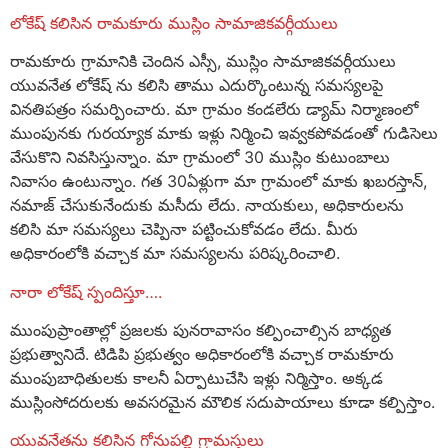
లోకేష్ కలిసిన రామకూరు ముస్లిం సామాజికవర్గీయులు
రామకూరు గ్రామానికి చెందిన ఎస్సీ, ముస్లిం సామాజికవర్గీయులు
యువనేత లోకేష్ ను కలిసి తాము ఎదుర్కొంటున్న సమస్యలపై
వినతిపత్రం సమర్పించారు. మా గ్రామం కండలేరు డ్యామ్ నిర్మాణంలో
ముంపునకు గురయ్యాక మాకు ఇళ్లు నిర్మించి ఇవ్వకపోవడంతో గుడిసెలు
వేసుకొని నివసిస్తున్నాం. మా గ్రామంలో 30 ముస్లిం కుటుంబాలు
నివాసం ఉంటున్నాం. గత 30ఏళ్లుగా మా గ్రామంలో మాకు ఖబరస్తాన్,
నమాజ్ చేసుకునేందుకు మసీదు లేదు. నాయకులు, అధికారులను
కలిసి మా సమస్యలు చెప్పినా పట్టించుకోవడం లేదు. మీరు
అధికారంలోకి వచ్చాక మా సమస్యలను పరిష్కరించాలి.
నారా లోకేష్ స్పందిస్తూ….
ముంపుప్రాంతాల్లో ప్రజలకు పునరావాసం కల్పించాల్సిన బాధ్యత
ప్రభుత్వానిదే. టిడిపి ప్రభుత్వం అధికారంలోకి వచ్చాక రామకూరు
ముంపుబాధితులకు కాలనీ ఏర్పాటుచేసి ఇళ్లు నిర్మిస్తాం. అక్కడ
ముస్లింసోదరులకు అవసరమైన మౌలిక సదుపాయాలు కూడా కల్పిస్తాం.
యువనేతను కలిసిన గోనుపల్లి గ్రామస్తులు