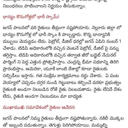
నిబంధనలు పాటించాలని నిర్ణయం తీసుకున్నాం.
ధాన్యం కొనుగోళ్లలో భారీ స్కామ్!
జగన్ పాలనలో వరి రైతులు తీవ్రంగా నష్టపోయారు. నెల్లూరు జిల్లా లో
ధాన్యం కొనుగోళ్ల లో భారీ స్కాం కి పాల్పడ్డారు. కొన్న ధాన్యానికి
డబ్బులు వెయ్యడం లేదు. పెట్రోల్, డీజిల్ ధరల్లో జగన్ ఏపిని నంబర్ 1
చేశాడు. టిడిపి అధికారంలోకి వచ్చిన వెంటనే పెట్రోల్, డీజిల్ పై పన్ను
తగ్గిస్తాం. టిడిపి అధికారంలోకి వచ్చిన తర్వాత జీరో బడ్జెట్ నేచురల్
ఫార్మింగ్ ని పెద్ద ఎత్తున ప్రోత్సహిస్తాం. చంద్రన్న భీమా పథకాన్ని తిరిగి
ప్రారంభిస్తాం. అమెరికా, యూకే లాంటి దేశాల్లో కూడా రైతులకు
సబ్సిడీలు ఇస్తారు. గత సంక్షేమ కార్యక్రమాలు రద్దు చేశారు. ఏ పంట
వెయ్యాలో చెప్పడం దగ్గర నుండి గిట్టుబాటు కల్పించే వరకూ ప్రభుత్వం
రైతులకి అండగా నిలబడిన రోజే రైతు నిలబడతాడు. రైతు లేనిదే దేశం
లేదు, రైతుకి అండగా నిలబడటం మా బాధ్యత.
ముఖాముఖి సమావేశంలో రైతుల ఆవేదన
జగన్ పాలనలో నిమ్మ రైతులు తీవ్రంగా నష్టపోతున్నారు. నకిలీ మొక్కల
తో ఇబ్బంది పడుతున్నాం. తెగుళ్లు పెరిగిపోయాయి. మమ్మల్ని