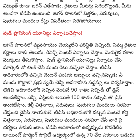
విద్యుత్ కూడా జగన్ ఎత్తేసాడు. రైతులు మీటర్లు పగలగొట్టండి. మీకు
అండగా టిడిపి ఉంటుంది. జగన్ పాలనలో విత్తనం, ఎరువులు,
పురుగుల మందుల రేట్లు విపరీతంగా పెరిగిపోయాయి
ఫుడ్ ప్రాసెసింగ్ యూనిట్లు ఏర్పాటుచేస్తాం!
జగన్ పాలనలో వ్యవసాయం చెయ్యలేని పరిస్థితి వచ్చింది. నిమ్మ రైతుల
కష్టాలు నాకు తెలుసు. రీసెర్చ్ సెంటర్ ఏర్పాటు చేస్తాం. మెరుగైన రకాల
మొక్కలు తీసుకొస్తాం. ఫుడ్ ప్రాసెసింగ్ యూనిట్లు ఏర్పాటు చేసి
మార్కెట్ తో లింక్ చేసి మంచి రేటు వచ్చేలా చేస్తాం. టిడిపి
అధికారంలోకి వచ్చిన వెంటనే పంటకు జబ్బులు వచ్చినప్పుడు ఏ
మందు కొట్టాలో ప్రభుత్వమే చెప్పి అవగాహన సద్దస్సు లు నిర్వహిస్తాం.
టిడిపి అధికారంలోకి వచ్చిన వెంటనే 90 శాతం సబ్సిడీ తో డ్రిప్
అందజేస్తాం. ఎస్సీ, ఎస్టీలకు అయితే 100 శాతం సబ్సిడీ తో డ్రిప్
అందజేస్తాం. కల్తీ విత్తనాలు, ఎరువులు, పురుగుల మందులు సరఫరా
చేస్తుంది వైసిపి నాయకులే. టిడిపి అధికారంలోకి వచ్చిన వెంటనే కల్తీ
విత్తనాలు, ఎరువులు, పురుగుల మందులు సరఫరా చేసే వారి పై
చర్యలు తీసుకుంటాం. టిడిపి అధికారంలో ఉన్నప్పుడు కోపరేటివ్
జాయింట్ ఫార్మింగ్ సొసైటీ ఆధ్వర్యంలో ఉన్న 70 వేల ఎకరాలు బడుగు,