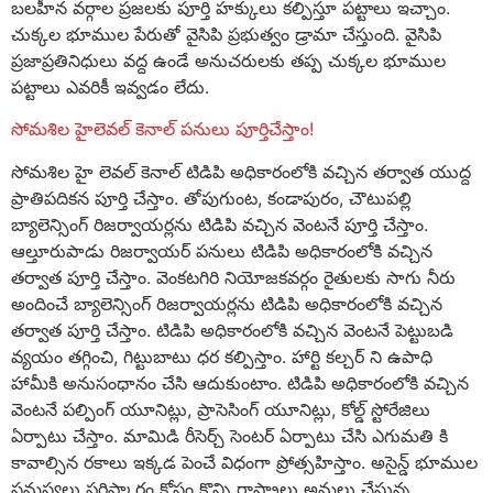
బలహీన వర్గాల ప్రజలకు పూర్తి హక్కులు కల్పిస్తూ పట్టాలు ఇచ్చాం.
చుక్కల భూముల పేరుతో వైసిపి ప్రభుత్వం డ్రామా చేస్తుంది. వైసిపి
ప్రజాప్రతినిధులు వద్ద ఉండే అనుచరులకు తప్ప చుక్కల భూముల
పట్టాలు ఎవరికీ ఇవ్వడం లేదు.
సోమశిల హైలెవల్ కెనాల్ పనులు పూర్తిచేస్తాం!
సోమశిల హై లెవల్ కెనాల్ టిడిపి అధికారంలోకి వచ్చిన తర్వాత యుద్ద
ప్రాతిపదికన పూర్తి చేస్తాం. తోపుగుంట, కండాపురం, చౌటుపల్లి
బ్యాలెన్సింగ్ రిజర్వాయర్లను టిడిపి వచ్చిన వెంటనే పూర్తి చేస్తాం.
ఆల్తూరుపాడు రిజర్వాయర్ పనులు టిడిపి అధికారంలోకి వచ్చిన
తర్వాత పూర్తి చేస్తాం. వెంకటగిరి నియోజకవర్గం రైతులకు సాగు నీరు
అందించే బ్యాలెన్సింగ్ రిజర్వాయర్లను టిడిపి అధికారంలోకి వచ్చిన
తర్వాత పూర్తి చేస్తాం. టిడిపి అధికారంలోకి వచ్చిన వెంటనే పెట్టుబడి
వ్యయం తగ్గించి, గిట్టుబాటు ధర కల్పిస్తాం. హార్టి కల్చర్ ని ఉపాధి
హామీకి అనుసంధానం చేసి ఆదుకుంటాం. టిడిపి అధికారంలోకి వచ్చిన
వెంటనే పల్పింగ్ యూనిట్లు, ప్రాసెసింగ్ యూనిట్లు, కోల్డ్ స్టోరేజిలు
ఏర్పాటు చేస్తాం. మామిడి రీసెర్చ్ సెంటర్ ఏర్పాటు చేసి ఎగుమతి కి
కావాల్సిన రకాలు ఇక్కడ పెంచే విధంగా ప్రోత్సహిస్తాం. అసైన్డ్ భూముల
సమస్యలు పరిష్కారం కోసం కొన్ని రాష్ట్రాలు అమలు చేస్తున్న