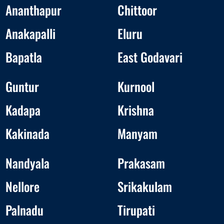
Ananthapur
Chittoor
Anakapalli
Eluru
Bapatla
East Godavari
Guntur
Kurnool
Kadapa
Krishna
Kakinada
Manyam
Nandyala
Prakasam
Nellore
Srikakulam
Palnadu
Tirupati