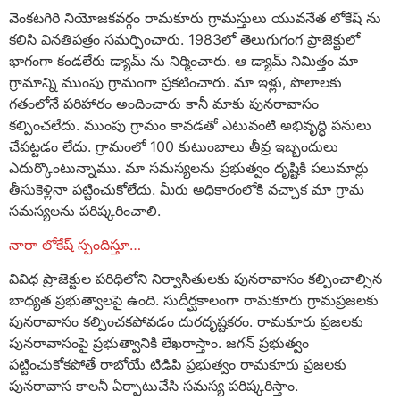
వెంకటగిరి నియోజకవర్గం రామకూరు గ్రామస్తులు యువనేత లోకేష్ ను
కలిసి వినతిపత్రం సమర్పించారు. 1983లో తెలుగుగంగ ప్రాజెక్టులో
భాగంగా కండలేరు డ్యామ్ ను నిర్మించారు. ఆ డ్యామ్ నిమిత్తం మా
గ్రామాన్ని ముంపు గ్రామంగా ప్రకటించారు. మా ఇళ్లు, పొలాలకు
గతంలోనే పరిహారం అందించారు కానీ మాకు పునరావాసం
కల్పించలేదు. ముంపు గ్రామం కావడతో ఎటువంటి అభివృద్ధి పనులు
చేపట్టడం లేదు. గ్రామంలో 100 కుటుంబాలు తీవ్ర ఇబ్బందులు
ఎదుర్కొంటున్నాము. మా సమస్యలను ప్రభుత్వం దృష్టికి పలుమార్లు
తీసుకెళ్లినా పట్టించుకోలేదు. మీరు అధికారంలోకి వచ్చాక మా గ్రామ
సమస్యలను పరిష్కరించాలి.
నారా లోకేష్ స్పందిస్తూ…
వివిధ ప్రాజెక్టుల పరిధిలోని నిర్వాసితులకు పునరావాసం కల్పించాల్సిన
బాధ్యత ప్రభుత్వాలపై ఉంది. సుదీర్ఘకాలంగా రామకూరు గ్రామప్రజలకు
పునరావాసం కల్పించకపోవడం దురదృష్టకరం. రామకూరు ప్రజలకు
పునరావాసంపై ప్రభుత్వానికి లేఖరాస్తాం. జగన్ ప్రభుత్వం
పట్టించుకోకపోతే రాబోయే టిడిపి ప్రభుత్వం రామకూరు ప్రజలకు
పునరావాస కాలనీ ఏర్పాటుచేసి సమస్య పరిష్కరిస్తాం.