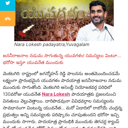
Nara Lokesh padayatra,Yuvagalam
జననీరాజనాల నడుమ సాగుతున్న యువగళం! సమస్యలు వింటూ…
భరోసా ఇస్తూ యువనేత ముందుకు
వెంకటగిరి: రాష్ట్రంలో జగన్మోహన్ రెడ్డి పాలనను అంతమొందించడమే
లక్ష్యంగా ప్రారంభమైన యువగళం పాదయాత్ర జననీరాజనాల నడుమ
ముందుకు సాగుతోంది. వెంకటగిరి అసెంబ్లీ నియోజకవర్గ పరిధిలో
130వరోజు యువనేత
Nara Lokesh
పాదయాత్రకు ప్రజలనుంచి
వినతులు వెల్లువెత్తాయి. దారిపొడవునా వివిధవర్గాల సమస్యలను
సావధానంగా వింటున్న యువనేత… మరో ఏడాదిలో రాబోయే చంద్రన్న
ప్రభుత్వం అన్ని సమస్యలకు పరిష్కారం చూపుతుందని భరోసా ఇచ్చి
ముందుకు సాగారు. పాదయాత్ర ప్రారంభికి ముందుకు తెగచర్ల క్యాంప్