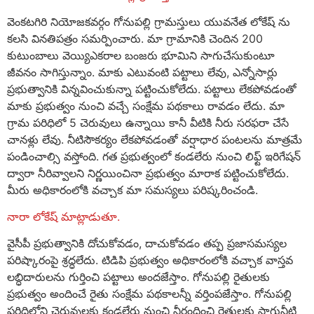
వెంకటగిరి నియోజకవర్గం గోనుపల్లి గ్రామస్తులు యువనేత లోకేష్ ను
కలసి వినతిపత్రం సమర్పించారు. మా గ్రామానికి చెందిన 200
కుటుంబాలు వెయ్యిఎకరాల బంజరు భూమిని సాగుచేసుకుంటూ
జీవనం సాగిస్తున్నాం. మాకు ఎటువంటి పట్టాలు లేవు, ఎన్నోసార్లు
ప్రభుత్వానికి విన్నవించుకున్నా పట్టించుకోలేదు. పట్టాలు లేకపోవడంతో
మాకు ప్రభుత్వం నుంచి వచ్చే సంక్షేమ పథకాలు రావడం లేదు. మా
గ్రామ పరిధిలో 5 చెరువులు ఉన్నాయి కానీ వీటికి నీరు సరఫరా చేసే
చానళ్లు లేవు. నీటిసౌకర్యం లేకపోవడంతో వర్షాధార పంటలను మాత్రమే
పండించాల్సి వస్తోంది. గత ప్రభుత్వంలో కండలేరు నుంచి లిఫ్ట్ ఇరిగేషన్
ద్వారా నీరివ్వాలని నిర్ణయించినా ప్రభుత్వం మారాక పట్టించుకోలేదు.
మీరు అధికారంలోకి వచ్చాక మా సమస్యలు పరిష్కరించండి.
నారా లోకేష్ మాట్లాడుతూ.
వైసీపీ ప్రభుత్వానికి దోచుకోవడం, దాచుకోవడం తప్ప ప్రజాసమస్యల
పరిష్కారంపై శ్రద్ధలేదు. టిడిపి ప్రభుత్వం అధికారంలోకి వచ్చాక వాస్తవ
లబ్ధిదారులను గుర్తించి పట్టాలు అందజేస్తాం. గోనుపల్లి రైతులకు
ప్రభుత్వం అందించే రైతు సంక్షేమ పథకాలన్నీ వర్తింపజేస్తాం. గోనుపల్లి
పరిధిలోని చెరువులకు కండలేరు నుంచి నీరందించి రైతులకు సాగునీటి