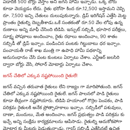
ఏడాదికి 500 బోర్లు వేస్తాం అని జగన్ హామీ ఇచ్చాడు. ఒక్క బోరు
కూడా వెయ్యడం లేదు. రైతు భరోసా కింద రూ.12,500 ఇస్తామని చెప్పి
రూ. 7,500 ఇచ్చి చేతులు దులుపుకున్నారు. డ్రిప్ ఇరిగేషన్ ఎత్తేసి మెట్ట
ప్రాంతం రైతుల్ని దెబ్బతీశాడు.ఒకే సంతకంతో రూ.50 వేల లోపు ఉన్న
రుణాలు అన్ని మాఫీ చేసింది టిడిపి. ఇన్పుట్ సబ్సిడీ, భూసార పరీక్షలు,
సూక్ష్మ పోషకాలు అందించాం, రైతు రథాలు అందించాం, 90 శాతం
సబ్సిడీ తో డ్రిప్ ఇచ్చాం. పండించిన పంటకు గిట్టుబాటు ధర ఇచ్చాం.
పంచాయతీ రాజ్ శాఖ మంత్రి గా ఉపాధి హామీ పథకాన్ని
అనుసంధానం చేసి పంట కుంటలు ఏర్పాటు చేశాం. ఎన్టీఆర్ జలసిరి
ద్వారా బోర్లు వేసి, సోలార్ మోటార్లు ఏర్పాటు చేశాం.
జగన్ చేతిలో ఎక్కువ నష్టపోయింది రైతులే!
జగన్ వచ్చిన తరువాత రైతులు లేని రాజ్యం గా మారిపోతుంది. జగన్
చేతిలో ఎక్కువ నష్టపోయింది రైతులే. జగన్ పాలనలో పాడి రైతులు
కూడా తీవ్రంగా నష్టపోయారు. టిడిపి హయాంలో గొర్రెల పెంపకం, పాడి
పరిశ్రమ రైతులకి అనేక ప్రోత్సాహకాలు ఇచ్చాం. సబ్సిడీలో పశువులు,
దాణా, మందులు, మేత అందించాం. జగన్ ప్రభుత్వం పాడి పరిశ్రమ కు
ఇచ్చే అన్ని సంక్షేమ కార్యక్రమాలను ఆపేసాడు. రైతుల్ని ఆదుకోకపోగా
మోటార్ల కు మీటర్లు పెడుతున్నాడు. గ్యాస్ సబ్సిడీ ఎత్తేసినట్టే ఉచిత