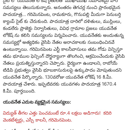
సైట్ లో యువనేత లోకేష్ రైతులతో ముఖాముఖి సమావేశమై వారి
సమస్యలు తెలుసుకున్నారు. అనంతరం తెగచర్ల నుంచి ప్రారంభమైన
పాదయాత్ర… గరిమెనపెంట, రామకూరు, గొనుపల్లి మీదుగా పెనుబర్తి
క్యాంప్ సైట్ కు చేరుకుంది. పాదయాత్ర దారిలో దళితులు, ముస్లింలు,
కండలేరు ప్రాజెక్టు నిర్వాసితులు, వివిధ గ్రామాల ప్రజలు యువనేత
లోకేష్ ను కలిసి సమస్యలను విన్నవించారు. యువనేతకు అందుతున్న
సమస్యల్లో అత్యధికం వైసిపి నేతల అరాచకాలకు సంబంధించినవే
ఉంటున్నాయి. గరిమినపెంట ఎస్టీ కాలనీవాసులు తమ గోడు విన్పిస్తూ
తమ భూముల ఫెన్సింగ్ దౌర్జన్యాంగా తొలగించి, ఆక్రమించేందుకు వైసిపి
నేతలు ప్రయత్నిస్తున్నారని చెప్పారు. ధైర్యంగా ఉండాలని, రాబోయే
టిడిపి ప్రభుత్వం వైసిపి భూబకాసురులపై ఉక్కుపాదం మోపుతుందని
యువనేత పేర్కొన్నారు. 130వరోజు యువనేత లోకేష్ 16 కి.మీ.
పాదయాత్ర చేశారు. ఇప్పటివరకు యువగళం పాదయాత్ర 1670.4
కి.మీ. పూర్తయింది.
యువనేత
ఎదుట
వ్యక్తమైన
సమస్యలు
:
విద్యుత్ తీగల ఎత్తు పెంచమంటే రూ.4 లక్షలు అడిగారు! కదిరి
వెంకటేశ్వర్లు, ఎస్సీ కాలనీ, గరిమెనపెంట.