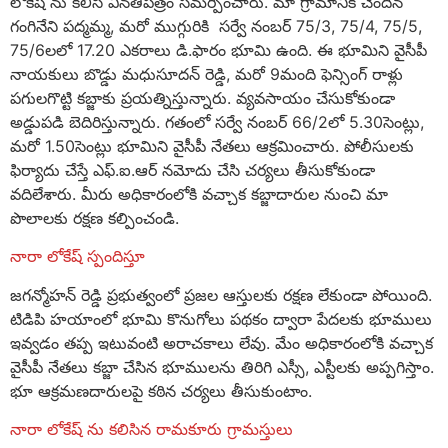
లోకేష్ ను కలిసి వినతిపత్రం సమర్పించారు. మా గ్రామానికి చెందిన
గంగినేని పద్మమ్మ, మరో ముగ్గురికి సర్వే నంబర్ 75/3, 75/4, 75/5,
75/6లలో 17.20 ఎకరాలు డి.ఫారం భూమి ఉంది. ఈ భూమిని వైసీపీ
నాయకులు బొడ్డు మధుసూదన్ రెడ్డి, మరో 9మంది ఫెన్సింగ్ రాళ్లు
పగులగొట్టి కబ్జాకు ప్రయత్నిస్తున్నారు. వ్యవసాయం చేసుకోకుండా
అడ్డుపడి బెదిరిస్తున్నారు. గతంలో సర్వే నంబర్ 66/2లో 5.30సెంట్లు,
మరో 1.50సెంట్లు భూమిని వైసీపీ నేతలు ఆక్రమించారు. పోలీసులకు
ఫిర్యాదు చేస్తే ఎఫ్.ఐ.ఆర్ నమోదు చేసి చర్యలు తీసుకోకుండా
వదిలేశారు. మీరు అధికారంలోకి వచ్చాక కబ్జాదారుల నుంచి మా
పొలాలకు రక్షణ కల్పించండి.
నారా లోకేష్ స్పందిస్తూ
జగన్మోహన్ రెడ్డి ప్రభుత్వంలో ప్రజల ఆస్తులకు రక్షణ లేకుండా పోయింది.
టిడిపి హయాంలో భూమి కొనుగోలు పథకం ద్వారా పేదలకు భూములు
ఇవ్వడం తప్ప ఇటువంటి అరాచకాలు లేవు. మేం అధికారంలోకి వచ్చాక
వైసీపీ నేతలు కబ్జా చేసిన భూములను తిరిగి ఎస్సీ, ఎస్టీలకు అప్పగిస్తాం.
భూ ఆక్రమణదారులపై కఠిన చర్యలు తీసుకుంటాం.
నారా లోకేష్ ను కలిసిన రామకూరు గ్రామస్తులు