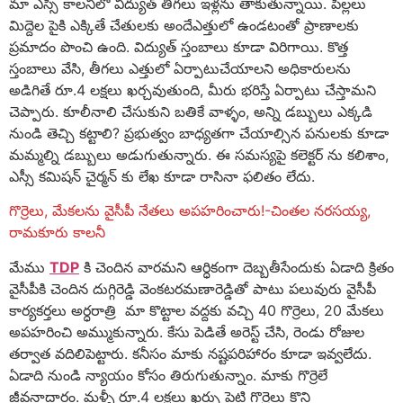
మా ఎస్సీ కాలనీలో విద్యుత్ తీగలు ఇళ్లను తాకుతున్నాయి. పిల్లలు
మిద్దెల పైకి ఎక్కితే చేతులకు అందేఎత్తులో ఉండటంతో ప్రాణాలకు
ప్రమాదం పొంచి ఉంది. విద్యుత్ స్తంబాలు కూడా విరిగాయి. కొత్త
స్తంబాలు వేసి, తీగలు ఎత్తులో ఏర్పాటుచేయాలని అధికారులను
అడిగితే రూ.4 లక్షలు ఖర్చవుతుంది, మీరు భరిస్తే ఏర్పాటు చేస్తామని
చెప్పారు. కూలీనాలి చేసుకుని బతికే వాళ్ళం, అన్ని డబ్బులు ఎక్కడి
నుండి తెచ్చి కట్టాలి? ప్రభుత్వం బాధ్యతగా చేయాల్సిన పనులకు కూడా
మమ్మల్ని డబ్బులు అడుగుతున్నారు. ఈ సమస్యపై కలెక్టర్ ను కలిశాం,
ఎస్సీ కమిషన్ చైర్మన్ కు లేఖ కూడా రాసినా ఫలితం లేదు.
గొర్రెలు, మేకలను వైసీపీ నేతలు అపహరించారు!-చింతల నరసయ్య,
రామకూరు కాలనీ
మేము
TDP
కి చెందిన వారమని ఆర్ధికంగా దెబ్బతీసేందుకు ఏడాది క్రితం
వైసీపీకి చెందిన దుగ్గిరెడ్డి వెంకటరమణారెడ్డితో పాటు పలువురు వైసీపీ
కార్యకర్తలు అర్ధరాత్రి మా కొట్టాల వద్దకు వచ్చి 40 గొర్రెలు, 20 మేకలు
అపహరించి అమ్ముకున్నారు. కేసు పెడితే అరెస్ట్ చేసి, రెండు రోజుల
తర్వాత వదిలిపెట్టారు. కనీసం మాకు నష్టపరిహారం కూడా ఇవ్వలేదు.
ఏడాది నుండి న్యాయం కోసం తిరుగుతున్నాం. మాకు గొర్రెలే
జీవనాదారం. మళ్ళీ రూ.4 లక్షలు ఖర్చు పెట్టి గొర్రెలు కొని