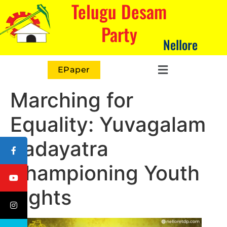
Telugu Desam
Party
Nellore
EPaper
Marching for
Equality: Yuvagalam
Padayatra
Championing Youth
Rights