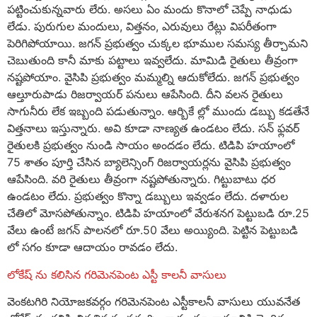
పట్టించుకున్నవారు లేరు. అసలు ఏం మందు కొనాలో చెప్పే నాధుడు
లేడు. పురుగుల మందులు, విత్తనం, ఎరువులు రేట్లు విపరీతంగా
పెరిగిపోయాయి. జగన్ ప్రభుత్వం చుక్కల భూముల సమస్య తీర్చామని
చెబుతుంది కానీ మాకు పట్టాలు ఇవ్వలేదు. మామిడి రైతులు తీవ్రంగా
నష్టపోయాం. వైసిపి ప్రభుత్వం మమ్మల్ని ఆదుకోలేదు. జగన్ ప్రభుత్వం
ఆల్తూరుపాడు రిజర్వాయర్ పనులు ఆపేసింది. దీని వలన రైతులు
సాగునీరు లేక ఇబ్బంది పడుతున్నాం. ఆర్బికే ల్లో ముందు డబ్బు కడతేనే
విత్తనాలు ఇస్తున్నారు. అవి కూడా నాణ్యత ఉండటం లేదు. సన్ ఫ్లవర్
రైతులకి ప్రభుత్వం నుండి సాయం అందడం లేదు. టిడిపి హయాంలో
75 శాతం పూర్తి చేసిన బ్యాలెన్సింగ్ రిజర్వాయర్లను వైసిపి ప్రభుత్వం
ఆపేసింది. వరి రైతులు తీవ్రంగా నష్టపోతున్నారు. గిట్టుబాటు ధర
ఉండటం లేదు. ప్రభుత్వం కొన్నా డబ్బులు ఇవ్వడం లేదు. దళారుల
చేతిలో మోసపోతున్నాం. టిడిపి హయాంలో వేరుశనగ పెట్టుబడి రూ.25
వేలు ఉంటే జగన్ పాలనలో రూ.50 వేలు అయ్యింది. పెట్టిన పెట్టుబడి
లో సగం కూడా ఆదాయం రావడం లేదు.
లోకేష్ ను కలిసిన గరిమెనపెంట ఎస్టీ కాలనీ వాసులు
వెంకటగిరి నియోజకవర్గం గరిమెనపెంట ఎస్టీకాలనీ వాసులు యువనేత