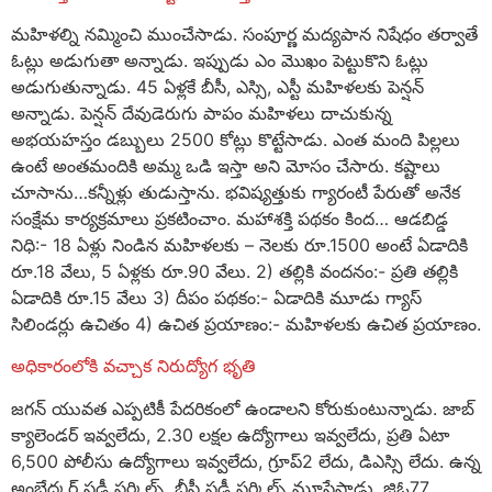
మహిళల్ని నమ్మించి ముంచేసాడు. సంపూర్ణ మద్యపాన నిషేధం తర్వాతే
ఓట్లు అడుగుతా అన్నాడు. ఇప్పుడు ఎం మొఖం పెట్టుకొని ఓట్లు
అడుగుతున్నాడు. 45 ఏళ్లకే బీసీ, ఎస్సి, ఎస్టీ మహిళలకు పెన్షన్
అన్నాడు. పెన్షన్ దేవుడెరుగు పాపం మహిళలు దాచుకున్న
అభయహస్తం డబ్బులు 2500 కోట్లు కొట్టేసాడు. ఎంత మంది పిల్లలు
ఉంటే అంతమందికి అమ్మ ఒడి ఇస్తా అని మోసం చేసారు. కష్టాలు
చూసాను…కన్నీళ్లు తుడుస్తాను. భవిష్యత్తుకు గ్యారంటీ పేరుతో అనేక
సంక్షేమ కార్యక్రమాలు ప్రకటించాం. మహాశక్తి పథకం కింద… ఆడబిడ్డ
నిధి:- 18 ఏళ్లు నిండిన మహిళలకు – నెలకు రూ.1500 అంటే ఏడాదికి
రూ.18 వేలు, 5 ఏళ్లకు రూ.90 వేలు. 2) తల్లికి వందనం:- ప్రతి తల్లికి
ఏడాదికి రూ.15 వేలు 3) దీపం పథకం:- ఏడాదికి మూడు గ్యాస్
సిలిండర్లు ఉచితం 4) ఉచిత ప్రయాణం:- మహిళలకు ఉచిత ప్రయాణం.
అధికారంలోకి వచ్చాక నిరుద్యోగ భృతి
జగన్ యువత ఎప్పటికీ పేదరికంలో ఉండాలని కోరుకుంటున్నాడు. జాబ్
క్యాలెండర్ ఇవ్వలేదు, 2.30 లక్షల ఉద్యోగాలు ఇవ్వలేదు, ప్రతి ఏటా
6,500 పోలీసు ఉద్యోగాలు ఇవ్వలేదు, గ్రూప్2 లేదు, డిఎస్సి లేదు. ఉన్న
అంబేద్కర్ స్టడీ సర్కిల్స్, బీసీ స్టడీ సర్కిల్స్ మూసేసాడు. జిఓ77