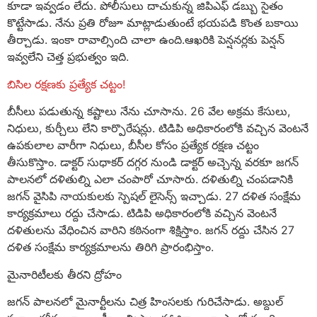
కూడా ఇవ్వడం లేదు. పోలీసులు దాచుకున్న జిపిఎఫ్ డబ్బు సైతం
కొట్టేసాడు. నేను ప్రతి రోజూ మాట్లాడుతుంటే భయపడి కొంత బకాయి
తీర్చాడు. ఇంకా రావాల్సింది చాలా ఉంది.ఆఖరికి పెన్షనర్లకు పెన్షన్
ఇవ్వలేని చెత్త ప్రభుత్వం ఇది.
బిసిల రక్షణకు ప్రత్యేక చట్టం!
బీసీలు పడుతున్న కష్టాలు నేను చూసాను. 26 వేల అక్రమ కేసులు,
నిధులు, కుర్చీలు లేని కార్పొరేషన్లు. టిడిపి అధికారంలోకి వచ్చిన వెంటనే
ఉపకులాల వారీగా నిధులు, బీసీల కోసం ప్రత్యేక రక్షణ చట్టం
తీసుకొస్తాం. డాక్టర్ సుధాకర్ దగ్గర నుండి డాక్టర్ అచ్చెన్న వరకూ జగన్
పాలనలో దళితుల్ని ఎలా చంపారో చూసారు. దళితుల్ని చంపడానికి
జగన్ వైసిపి నాయకులకు స్పెషల్ లైసెన్స్ ఇచ్చాడు. 27 దళిత సంక్షేమ
కార్యక్రమాలు రద్దు చేసాడు. టిడిపి అధికారంలోకి వచ్చిన వెంటనే
దళితులను వేధించిన వారిని కఠినంగా శిక్షిస్తాం. జగన్ రద్దు చేసిన 27
దళిత సంక్షేమ కార్యక్రమాలను తిరిగి ప్రారంభిస్తాం.
మైనారిటీలకు తీరని ద్రోహం
జగన్ పాలనలో మైనార్టీలను చిత్ర హింసలకు గురిచేసాడు. అబ్దుల్