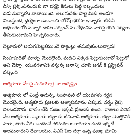
దీన్ని ప్రశ్నించినందుకు నా భర్తపై కేసులు పెట్టి ఇబ్బందులు
పెడుతున్నారని వాపోయింది. తెలుగుదేశం పార్టీ మీకు అండగా
నిలుస్తుంది, ధైర్యంగా ఉండాలని లోకేష్ భరోసా ఇచ్చారు. టిడిపి
అధికారంలోకి వచ్చాక దళిత సర్పంచ్ ను వేధించిన వారిపై కఠిన చర్యలు
తీసుకుంటామని హెచ్చరించారు.
నెల్లూరులో అడుగుపెట్టకముందే ప్యాంట్లు తడుపుకుంటున్నారు!
సింహపురితో మార్పు మొదలైంది. మడిచి ఎక్కడ పెట్టుకుంటావో పెట్టుకో
అని చెప్పా. యువగళానికి వస్తున్న జనాన్ని చూసి జగన్ కి ఫ్రస్ట్రేషన్
వచ్చింది
ఆత్మకూరు నేలపై పాదయాత్ర నా అదృష్టం
ఆత్మకూరు లో ఎంట్రీ అదుర్స్. సింహపురి లో యువగళం గర్జన
మొదలైంది. ఆత్మకూరు ప్రజలకు ఆత్మాభిమానం ఎక్కువ. ధర్మం వైపు
నిలబడతారు. దానం చేసే గుణం ఇక్కడి ప్రజలకు ఉంది. రాజులు ఏలిన
నేల ఆత్మకూరు. నెల్లూరు జిల్లా కు జీవనాడి ఆత్మకూరు. జిల్లా మొత్తానికి
సాగు, తాగు నీరు అందించే సోమశిల జలాశయం ఉంది ఇక్కడే.
అలఘనాథుని దేవాలయం, ఏఎస్ పేట దర్గా ఉన్న పుణ్య భూమి