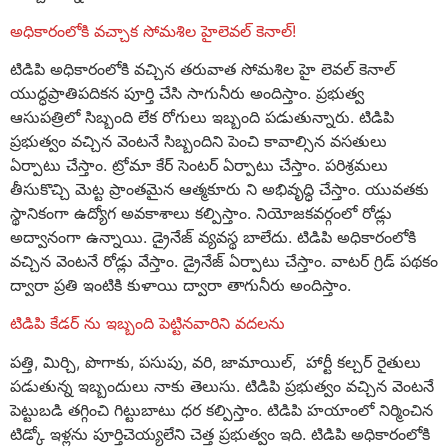
అధికారంలోకి వచ్చాక సోమశిల హైలెవల్ కెనాల్!
టిడిపి అధికారంలోకి వచ్చిన తరువాత సోమశిల హై లెవల్ కెనాల్
యుద్ధప్రాతిపదికన పూర్తి చేసి సాగునీరు అందిస్తాం. ప్రభుత్వ
ఆసుపత్రిలో సిబ్బంది లేక రోగులు ఇబ్బంది పడుతున్నారు. టిడిపి
ప్రభుత్వం వచ్చిన వెంటనే సిబ్బందిని పెంచి కావాల్సిన వసతులు
ఏర్పాటు చేస్తాం. ట్రోమా కేర్ సెంటర్ ఏర్పాటు చేస్తాం. పరిశ్రమలు
తీసుకొచ్చి మెట్ట ప్రాంతమైన ఆత్మకూరు ని అభివృద్ధి చేస్తాం. యువతకు
స్థానికంగా ఉద్యోగ అవకాశాలు కల్పిస్తాం. నియోజకవర్గంలో రోడ్లు
అద్వానంగా ఉన్నాయి. డ్రైనేజ్ వ్యవస్థ బాలేదు. టిడిపి అధికారంలోకి
వచ్చిన వెంటనే రోడ్లు వేస్తాం. డ్రైనేజ్ ఏర్పాటు చేస్తాం. వాటర్ గ్రిడ్ పథకం
ద్వారా ప్రతి ఇంటికి కుళాయి ద్వారా తాగునీరు అందిస్తాం.
టిడిపి కేడర్ ను ఇబ్బంది పెట్టినవారిని వదలను
పత్తి, మిర్చి, పొగాకు, పసుపు, వరి, జామాయిల్, హార్టీ కల్చర్ రైతులు
పడుతున్న ఇబ్బందులు నాకు తెలుసు. టిడిపి ప్రభుత్వం వచ్చిన వెంటనే
పెట్టుబడి తగ్గించి గిట్టుబాటు ధర కల్పిస్తాం. టిడిపి హయాంలో నిర్మించిన
టిడ్కో ఇళ్లను పూర్తిచెయ్యలేని చెత్త ప్రభుత్వం ఇది. టిడిపి అధికారంలోకి