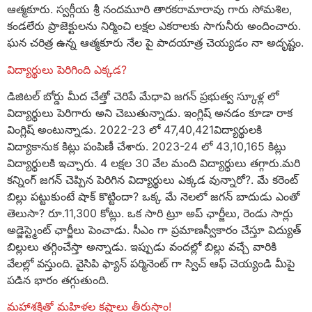
ఆత్మకూరు. స్వర్గీయ శ్రీ నందమూరి తారకరామారావు గారు సోమశిల,
కండలేరు ప్రాజెక్టులను నిర్మించి లక్షల ఎకరాలకు సాగునీరు అందించారు.
ఘన చరిత్ర ఉన్న ఆత్మకూరు నేల పై పాదయాత్ర చెయ్యడం నా అదృష్టం.
విద్యార్థులు పెరిగింది ఎక్కడ?
డిజిటల్ బోర్డు మీద చేత్తో చెరిపే మేధావి జగన్ ప్రభుత్వ స్కూళ్ల లో
విద్యార్థులు పెరిగారు అని చెబుతున్నాడు. ఇంగ్లిష్ అనడం కూడా రాక
వింగ్లిష్ అంటున్నాడు. 2022-23 లో 47,40,421విద్యార్థుల‌కి
విద్యాకానుక కిట్లు పంపిణీ చేశారు. 2023-24 లో 43,10,165 కిట్లు
విద్యార్థుల‌కి ఇచ్చారు. 4 ల‌క్ష‌ల 30 వేల మంది విద్యార్థులు త‌గ్గారు.మ‌రి
కన్నింగ్ జగన్ చెప్పిన పెరిగిన విద్యార్థులు ఎక్క‌డ వున్నారో?. మే కరెంట్
బిల్లు పట్టుకుంటే షాక్ కొట్టిందా? ఒక్క మే నెలలో జగన్ బాదుడు ఎంతో
తెలుసా? రూ.11,300 కోట్లు. ఒక సారి ట్రూ అప్ ఛార్జీలు, రెండు సార్లు
అడ్జెస్ట్మెంట్ ఛార్జీలు పెంచాడు. సీఎం గా ప్రమాణస్వీకారం చేస్తూ విద్యుత్
బిల్లులు తగ్గించేస్తా అన్నాడు. ఇప్పుడు వందల్లో బిల్లు వచ్చే వారికి
వేలల్లో వస్తుంది. వైసిపి ఫ్యాన్ పర్మినెంట్ గా స్విచ్ ఆఫ్ చెయ్యండి మీపై
పడిన భారం తగ్గుతుంది.
మహాశక్తితో మహిళల కష్టాలు తీరుస్తాం!