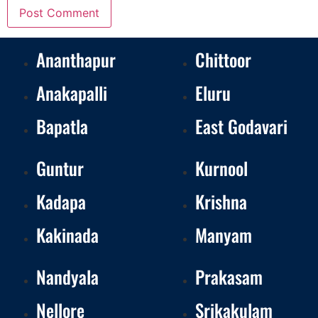
Ananthapur
Chittoor
Anakapalli
Eluru
Bapatla
East Godavari
Guntur
Kurnool
Kadapa
Krishna
Kakinada
Manyam
Nandyala
Prakasam
Nellore
Srikakulam