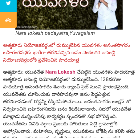
Nara lokesh padayatra,Yuvagalam
ఆత్మకూరు నియోజకవర్గంలో దుమ్ములేపిన యువగళం అనంతసాగరం
బహిరంగసభకు భారీగా తరలివచ్చిన జనం వెంకటగిరి అసెంబ్లీ
నియోజకవర్గంలోకి ప్రవేశించిన పాదయాత్ర
ఆత్మకూరు: యువనేత
Nara Lokesh
చేపట్టిన యువగళం పాదయాత్ర
ఆత్మకూరు అసెంబ్లీ నియోజకవర్గంలో దుమ్ములేపింది. 128వరోజు
పాదయాత్ర అనంతసాగరం శివారు క్యాంప్ సైట్ నుంచి ప్రారంభమైంది.
యువనేతకు చూసేందుకు దారిపొడవునా జనం పెద్దఎత్తున
తరలిరావడంతో రోడ్లన్నీ కిక్కిరిసిపోయాయి. అనంతసాగరం జంక్షన్ లో
నిర్వహించిన బహిరంగసభకు జనం కిటకిటలాడారు. సభలో యువనేత
మాట్లాడుతున్నంతసేపు కార్యకర్తల స్పందనతో సభ హోరెత్తింది.
యువనేతను వివిధ వర్గాల ప్రజలకు హారతులు పట్టి గ్రామాల్లోకి
ఆహ్వానించారు. మహిళలు, వృద్ధులు, యువకులు లోకేష్ ను కలిసి తమ