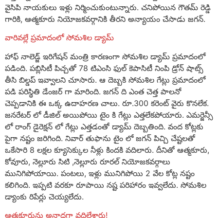
వైసిపి నాయకులు ఇళ్లు నిర్మించుకుంటున్నారు. చనిపోయిన గౌతమ్ రెడ్డి
గారికి, ఆత్మకూరు నియోజకవర్గానికి తీరని అన్యాయం చేసాడు జగన్.
వారివల్లే ప్రమాదంలో సోమశిల డ్యామ్
హాఫ్ నాలెడ్జ్ ఇరిగేషన్ మంత్రి కారణంగా సోమశిల డ్యామ్ ప్రమాదంలో
పడింది. పబ్లిసిటీ పిచ్చతో 78 టిఎంసి ఫుల్ కెపాసిటీ నింపి డ్రోన్ షాట్స్
తీసి బిల్డప్ ఇవ్వాలని చూసారు. ఆ దెబ్బకి సోమశిల గేట్లు ప్రమాదంలో
పడి పరిస్థితి డేంజర్ గా మారింది. జగన్ ది ఎంత చెత్త పాలనో
చెప్పడానికి ఈ ఒక్క ఉదాహరణ చాలు. రూ.300 కరెంట్ వైరు కొనలేక.
జనరేటర్ లో డీజిల్ అయిపోయి టైం కి గేట్లు ఎత్తలేకపోయారు. ఎమర్జెన్సీ
లో రాంగ్ డైరెక్షన్ లో గేట్లు ఎత్తడంతో డ్యామ్ దెబ్బతింది. వంద కోట్లకు
పైగా నష్టం జరిగింది. నివార్ తుఫాను టైం లో జగన్ పిచ్చి చేష్టలతో
ఒకేసారి 8 లక్షల క్యూసెక్కుల నీళ్లు కిందకి వదిలారు. దీనితో ఆత్మకూరు,
కోవూరు, నెల్లూరు సిటి ,నెల్లూరు రూరల్ నియోజకవర్గాలు
మునిగిపోయాయి. పంటలు, ఇళ్లు మునిగిపోయి 2 వేల కోట్ల నష్టం
కలిగింది. ఇప్పటి వరకూ రూపాయి నష్ట పరిహారం ఇవ్వలేదు. సోమశిల
డ్యాంకు రిపేర్లు చెయ్యలేదు.
ఆత్మకూరును అనాధగా వదిలేశారు!