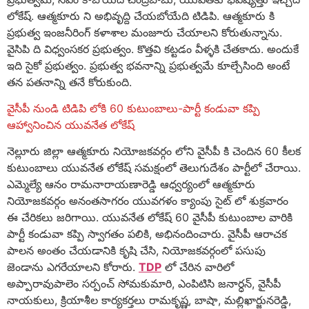
లోకేష్. ఆత్మకూరు ని అభివృద్ది చేయబోయేది టిడిపి. ఆత్మకూరు కి
ప్రభుత్వ ఇంజనీరింగ్ కళాశాల మంజూరు చేయాలని కోరుతున్నాను.
వైసిపి ది విధ్వంసకర ప్రభుత్వం. కొత్తవి కట్టడం వీళ్ళకి చేతకాదు. అందుకే
ఇది సైకో ప్రభుత్వం. ప్రభుత్వ భవనాన్ని ప్రభుత్వమే కూల్చేసింది అంటే
తన పతనాన్ని తనే కోరుకుంది.
వైసీపీ నుండి టిడిపి లోకి 60 కుటుంబాలు-పార్టీ కండువా కప్పి
ఆహ్వానించిన యువనేత లోకేష్
నెల్లూరు జిల్లా ఆత్మకూరు నియోజకవర్గం లోని వైసీపీ కి చెందిన 60 కీలక
కుటుంబాలు యువనేత లోకేష్ సమక్షంలో తెలుగుదేశం పార్టీలో చేరాయి.
ఎమ్మెల్యే ఆనం రామనారాయణారెడ్డి ఆధ్వర్యంలో ఆత్మకూరు
నియోజకవర్గం అనంతసాగరం యువగళం క్యాంపు సైట్ లో శుక్రవారం
ఈ చేరికలు జరిగాయి. యువనేత లోకేష్ 60 వైసీపీ కుటుంబాల వారికి
పార్టీ కండువా కప్పి స్వాగతం పలికి, అభినందించారు. వైసీపీ ఆరాచక
పాలన అంతం చేయడానికి కృషి చేసి, నియోజకవర్గంలో పసుపు
జెండాను ఎగరేయాలని కోరారు.
TDP
లో చేరిన వారిలో
అప్పారావుపాలెం సర్పంచ్ సోమకుమారి, ఎంపిటిసి జనార్ధన్, వైసీపీ
నాయకులు, క్రియాశీల కార్యకర్తలు రామకృష్ణ, బాషా, మల్లిఖార్జునరెడ్డి,