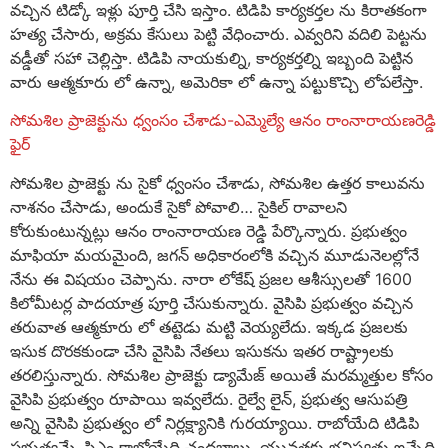
వచ్చిన టిడ్కో ఇళ్లు పూర్తి చేసి ఇస్తాం. టిడిపి కార్యకర్తల ను కిరాతకంగా
హత్య చేసారు, అక్రమ కేసులు పెట్టి వేధించారు. ఎవ్వరిని వదిలి పెట్టను
వడ్డీతో సహా చెల్లిస్తా. టిడిపి నాయకుల్ని, కార్యకర్తల్ని ఇబ్బంది పెట్టిన
వారు ఆత్మకూరు లో ఉన్నా, అమెరికా లో ఉన్నా పట్టుకొచ్చి లోపలేస్తా.
సోమశిల ప్రాజెక్టును ధ్వంసం చేశాడు-ఎమ్మెల్యే ఆనం రాంనారాయణరెడ్డి
ఫైర్
సోమశిల ప్రాజెక్టు ను సైకో ధ్వంసం చేశాడు, సోమశిల ఉత్తర కాలువను
నాశనం చేసాడు, అందుకే సైకో పోవాలి… సైకిల్ రావాలని
కోరుకుంటున్నట్లు ఆనం రాంనారాయణ రెడ్డి పేర్కొన్నారు. ప్రభుత్వం
మాఫియా మయమైంది, జగన్ అధికారంలోకి వచ్చిన మూడునెలల్లోనే
నేను ఈ విషయం చెప్పాను. నారా లోకేష్ ప్రజల ఆశీస్సులతో 1600
కిలోమీటర్ల పాదయాత్ర పూర్తి చేసుకున్నారు. వైసిపి ప్రభుత్వం వచ్చిన
తరువాత ఆత్మకూరు లో తట్టెడు మట్టి వెయ్యలేదు. ఇక్కడ ప్రజలకు
ఇసుక దొరకకుండా చేసి వైసిపి నేతలు ఇసుకను ఇతర రాష్ట్రాలకు
తరలిస్తున్నారు. సోమశిల ప్రాజెక్టు డ్యామేజ్ అయితే మరమ్మత్తుల కోసం
వైసిపి ప్రభుత్వం రూపాయి ఇవ్వలేదు. రైల్వే లైన్, ప్రభుత్వ ఆసుపత్రి
అన్ని వైసిపి ప్రభుత్వం లో నిర్లక్ష్యానికి గురయ్యాయి. రాబోయేది టిడిపి
ప్రభుత్వమే, సిఎం కాబోయేది చంద్రబాబు, యువతకు భవిష్యత్తు ఇచ్చేది