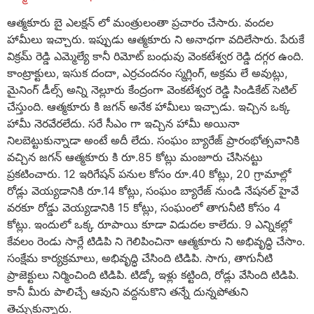
ఆత్మకూరు బై ఎలక్షన్ లో మంత్రులంతా ప్రచారం చేసారు. వందల
హామీలు ఇచ్చారు. ఇప్పుడు ఆత్మకూరు ని అనాధగా వదిలేసారు. పేరుకే
విక్రమ్ రెడ్డి ఎమ్మెల్యే కానీ రిమోట్ బంధువు వెంకటేశ్వర రెడ్డి దగ్గర ఉంది.
కాంట్రాక్టులు, ఇసుక దందా, ఎర్రచందనం స్మగ్లింగ్, అక్రమ లే అవుట్లు,
మైనింగ్ డీల్స్ అన్ని నెల్లూరు కేంద్రంగా వెంకటేశ్వర రెడ్డి సిండికేట్ సెటిల్
చేస్తుంది. ఆత్మకూరు కి జగన్ అనేక హామీలు ఇచ్చాడు. ఇచ్చిన ఒక్క
హామీ నెరవేరలేదు. సరే సీఎం గా ఇచ్చిన హామీ అయినా
నిలబెట్టుకున్నాడా అంటే అదీ లేదు. సంఘం బ్యారేజ్ ప్రారంభోత్సవానికి
వచ్చిన జగన్ ఆత్మకూరు కి రూ.85 కోట్లు మంజూరు చేసినట్టు
ప్రకటించారు. 12 ఇరిగేషన్ పనుల కోసం రూ.40 కోట్లు, 20 గ్రామాల్లో
రోడ్లు వెయ్యడానికి రూ.14 కోట్లు, సంఘం బ్యారేజ్ నుండి నేషనల్ హైవే
వరకూ రోడ్డు వెయ్యడానికి 15 కోట్లు, సంఘంలో తాగునీటి కోసం 4
కోట్లు. ఇందులో ఒక్క రూపాయి కూడా విడుదల కాలేదు. 9 ఎన్నికల్లో
కేవలం రెండు సార్లే టిడిపి ని గెలిపించినా ఆత్మకూరు ని అభివృద్ధి చేసాం.
సంక్షేమ కార్యక్రమాలు, అభివృద్ధి చేసింది టిడిపి. సాగు, తాగునీటి
ప్రాజెక్టులు నిర్మించింది టిడిపి. టిడ్కో ఇళ్లు కట్టింది, రోడ్లు వేసింది టిడిపి.
కానీ మీరు పాలిచ్చే ఆవుని వద్దనుకొని తన్నే దున్నపోతుని
తెచ్చుకున్నారు.