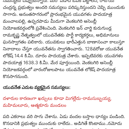
సమస్యలు చెప్పుకున్నారు. మరో ఏడాది ఓపిక పట్టాలని, రాబోయే
చంద్రన్న ప్రభుత్వం అందరి సమస్యలు పరిష్కరిస్తుందని చెప్పి ముందుకు
సాగారు. అనంతసాగరంలో ప్రారంభమైన యువగళం పాదయాత్ర
మంచాలపల్లి, ఉప్పరపాడు మీదుగా వెంకటగిరి అసెంబ్లీ
నియోజకవర్గంలోకి ప్రవేశించింది. వెంకటగిరి ఇన్ చార్జి కురుగుండ్ల
రామకృష్ణ నేతృత్వంలో యువనేతకు పార్టీ కార్యకర్తలు, అభిమానులు
ఘనస్వాగతం పలికారు. యువకులు భారీఎత్తున బాణాసంచా కాలుస్తూ
నినాదాలు చేస్తూ యువనేతను స్వాగతించారు. 128వరోజు యువనేత
లోకేష్ 14.4 కి.మీ. దూరం పాదయత్ర చేశారు. ఇప్పటివరకు యువగళం
పాదయాత్ర 1638.3 కి.మీ. మేర పూర్తయింది. వెంకటగిరి అసెంబ్లీ
నియోజకవర్గంలో వారంరోజులపాటు యువనేత లోకేష్ పాదయాత్ర
కొనసాగనుంది.
యువనేత
ఎదుట
వ్యక్తమైన
సమస్యలు
:
దళారుల కారణంగా ఖర్చులు కూడా మిగల్లేదు-రామసుబ్బయ్య,
మహిమలూరు, ఆత్మకూరు మండలం
పది ఎకరాలు వరి సాగు చేశాను. ఏడు వందల బస్తాల ధాన్యం పండింది.
కొనడానికి ప్రభుత్వం ముందుకు రాలేదు.. అడిగితే కొంటాము..నమోదు