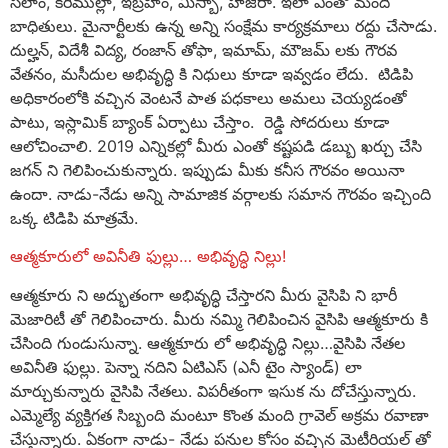
సలాం, కరీముల్లా, ఇబ్రహీం, మిస్బా, హాజిరా. ఇలా ఎంతో మంది
బాధితులు. మైనార్టీలకు ఉన్న అన్ని సంక్షేమ కార్యక్రమాలు రద్దు చేసాడు.
దుల్హన్, విదేశీ విద్య, రంజాన్ తోఫా, ఇమామ్, మౌజమ్ లకు గౌరవ
వేతనం, మసీదుల అభివృద్ధి కి నిధులు కూడా ఇవ్వడం లేదు. టిడిపి
అధికారంలోకి వచ్చిన వెంటనే పాత పధకాలు అమలు చెయ్యడంతో
పాటు, ఇస్లామిక్ బ్యాంక్ ఏర్పాటు చేస్తాం. రెడ్డి సోదరులు కూడా
ఆలోచించాలి. 2019 ఎన్నికల్లో మీరు ఎంతో కష్టపడి డబ్బు ఖర్చు చేసి
జగన్ ని గెలిపించుకున్నారు. ఇప్పుడు మీకు కనీస గౌరవం అయినా
ఉందా. నాడు-నేడు అన్ని సామాజిక వర్గాలకు సమాన గౌరవం ఇచ్చింది
ఒక్క టిడిపి మాత్రమే.
ఆత్మకూరులో అవినీతి ఫుల్లు… అభివృద్ధి నిల్లు!
ఆత్మకూరు ని అద్భుతంగా అభివృద్ధి చేస్తారని మీరు వైసిపి ని భారీ
మెజారిటీ తో గెలిపించారు. మీరు నమ్మి గెలిపించిన వైసిపి ఆత్మకూరు కి
చేసింది గుండుసున్నా. ఆత్మకూరు లో అభివృద్ధి నిల్లు…వైసిపి నేతల
అవినీతి ఫుల్లు. పెన్నా నదిని ఏటిఎస్ (ఎనీ టైం స్యాండ్) లా
మార్చుకున్నారు వైసిపి నేతలు. విపరీతంగా ఇసుక ను దోచేస్తున్నారు.
ఎమ్మెల్యే వ్యక్తిగత సిబ్బంది మంటూ కొంత మంది గ్రావెల్ అక్రమ రవాణా
చేస్తున్నారు. ఏకంగా నాడు- నేడు పనుల కోసం వచ్చిన మెటీరియల్ తో