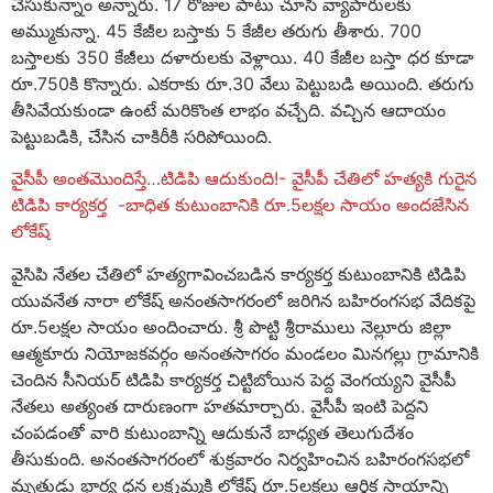
చేసుకున్నాం అన్నారు. 17 రోజుల పాటు చూసి వ్యాపారులకు
అమ్ముకున్నా. 45 కేజీల బస్తాకు 5 కేజీల తరుగు తీశారు. 700
బస్తాలకు 350 కేజీలు దళారులకు వెళ్లాయి. 40 కేజీల బస్తా ధర కూడా
రూ.750కి కొన్నారు. ఎకరాకు రూ.30 వేలు పెట్టుబడి అయింది. తరుగు
తీసివేయకుండా ఉంటే మరికొంత లాభం వచ్చేది. వచ్చిన ఆదాయం
పెట్టుబడికి, చేసిన చాకిరీకి సరిపోయింది.
వైసీపీ అంత‌మొందిస్తే…టిడిపి ఆదుకుంది!- వైసీపీ చేతిలో హ‌త్యకి గురైన
టిడిపి కార్యక‌ర్త -బాధిత కుటుంబానికి రూ.5లక్షల సాయం అందజేసిన
లోకేష్
వైసిపి నేతల చేతిలో హత్యగావించబడిన కార్యకర్త కుటుంబానికి టిడిపి
యువనేత నారా లోకేష్ అనంతసాగరంలో జరిగిన బహిరంగసభ వేదికపై
రూ.5లక్షల సాయం అందించారు. శ్రీ పొట్టి శ్రీరాములు నెల్లూరు జిల్లా
ఆత్మకూరు నియోజ‌క‌వ‌ర్గం అనంత‌సాగ‌రం మండ‌లం మిన‌గ‌ల్లు గ్రామానికి
చెందిన సీనియ‌ర్ టిడిపి కార్యక‌ర్త చిట్టిబోయిన పెద్ద వెంగ‌య్యని వైసీపీ
నేత‌లు అత్యంత దారుణంగా హ‌త‌మార్చారు. వైసీపీ ఇంటి పెద్దని
చంపడంతో వారి కుటుంబాన్ని ఆదుకునే బాధ్యత తెలుగుదేశం
తీసుకుంది. అనంత‌సాగ‌రంలో శుక్రవారం నిర్వ‌హించిన బ‌హిరంగ‌స‌భ‌లో
మృతుడు భార్య ధన లక్ష్మమ్మకి లోకేష్ రూ.5ల‌క్షలు ఆర్థిక సాయాన్ని