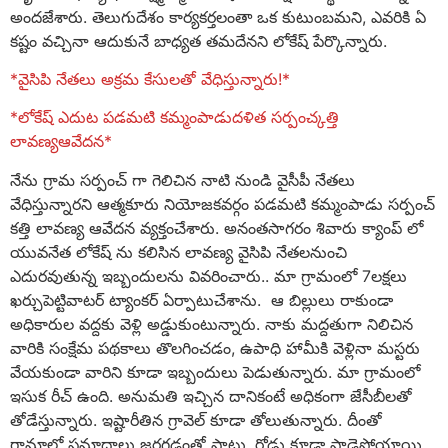
అంద‌జేశారు. తెలుగుదేశం కార్యక‌ర్తలంతా ఒక కుటుంబ‌మ‌ని, ఎవ‌రికి ఏ
క‌ష్టం వ‌చ్చినా ఆదుకునే బాధ్యత త‌మ‌దేన‌ని లోకేష్ పేర్కొన్నారు.
*వైసిపి నేతలు అక్రమ కేసులతో వేధిస్తున్నారు!*
*లోకేష్ ఎదుట పడమటి కమ్మంపాడుదళిత సర్పంచ్కత్తి
లావణ్యఆవేదన*
నేను గ్రామ సర్పంచ్ గా గెలిచిన నాటి నుండి వైసీపీ నేతలు
వేధిస్తున్నారని ఆత్మకూరు నియోజకవర్గం పడమటి కమ్మంపాడు సర్పంచ్
కత్తి లావణ్య ఆవేదన వ్యక్తంచేశారు. అనంతసాగరం శివారు క్యాంప్ లో
యువనేత లోకేష్ ను కలిసిన లావణ్య వైసిపి నేతలనుంచి
ఎదురవుతున్న ఇబ్బందులను వివరించారు.. మా గ్రామంలో 7లక్షలు
ఖర్చుపెట్టివాటర్ ట్యాంకర్ ఏర్పాటుచేశాను. ఆ బిల్లులు రాకుండా
అధికారుల వద్దకు వెళ్లి అడ్డుకుంటున్నారు. నాకు మద్దతుగా నిలిచిన
వారికి సంక్షేమ పథకాలు తొలగించడం, ఉపాధి హామీకి వెళ్లినా మస్టరు
వేయకుండా వారిని కూడా ఇబ్బందులు పెడుతున్నారు. మా గ్రామంలో
ఇసుక రీచ్ ఉంది. అనుమతి ఇచ్చిన దానికంటే అధికంగా జేసీబీలతో
తోడేస్తున్నారు. ఇష్టారీతిన గ్రావెల్ కూడా తోలుతున్నారు. దీంతో
గ్రామాల్లో ప్రమాదాలు జరగడంతో పాటు, రోడ్లు కూడా పాడైపోయాయి.