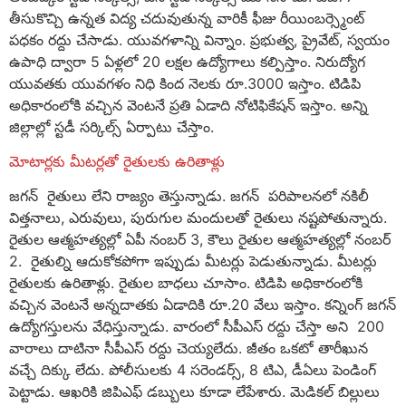
తీసుకొచ్చి ఉన్నత విద్య చదువుతున్న వారికీ ఫీజు రీయింబర్స్మెంట్
పధకం రద్దు చేసాడు. యువగళాన్ని విన్నాం. ప్రభుత్వ, ప్రైవేట్, స్వయం
ఉపాధి ద్వారా 5 ఏళ్లలో 20 లక్షల ఉద్యోగాలు కల్పిస్తాం. నిరుద్యోగ
యువతకు యువగళం నిధి కింద నెలకు రూ.3000 ఇస్తాం. టిడిపి
అధికారంలోకి వచ్చిన వెంటనే ప్రతి ఏడాది నోటిఫికేషన్ ఇస్తాం. అన్ని
జిల్లాల్లో స్టడీ సర్కిల్స్ ఏర్పాటు చేస్తాం.
మోటార్లకు మీటర్లతో రైతులకు ఉరితాళ్లు
జగన్ రైతులు లేని రాజ్యం తెస్తున్నాడు. జగన్ పరిపాలనలో నకిలీ
విత్తనాలు, ఎరువులు, పురుగుల మందులతో రైతులు నష్టపోతున్నారు.
రైతుల ఆత్మహత్యల్లో ఏపీ నంబర్ 3, కౌలు రైతుల ఆత్మహత్యల్లో నంబర్
2. రైతుల్ని ఆదుకోకపోగా ఇప్పుడు మీటర్లు పెడుతున్నాడు. మీటర్లు
రైతులకు ఉరితాళ్లు. రైతుల బాధలు చూసాం. టిడిపి అధికారంలోకి
వచ్చిన వెంటనే అన్నదాతకు ఏడాదికి రూ.20 వేలు ఇస్తాం. కన్నింగ్ జగన్
ఉద్యోగస్తులను వేధిస్తున్నాడు. వారంలో సీపీఎస్ రద్దు చేస్తా అని 200
వారాలు దాటినా సీపీఎస్ రద్దు చెయ్యలేదు. జీతం ఒకటో తారీఖున
వచ్చే దిక్కు లేదు. పోలీసులకు 4 సరెండర్స్, 8 టిఎ, డీఏలు పెండింగ్
పెట్టాడు. ఆఖరికి జిపిఎఫ్ డబ్బులు కూడా లేపేశారు. మెడికల్ బిల్లులు