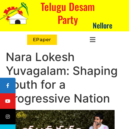
Telugu Desam
Party
Nellore
EPaper
Nara Lokesh
Yuvagalam: Shaping
Youth for a
Progressive Nation