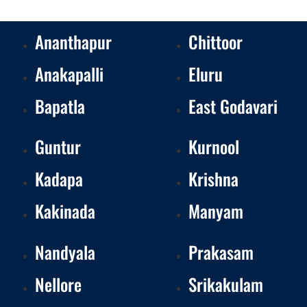
Ananthapur
Chittoor
Anakapalli
Eluru
Bapatla
East Godavari
Guntur
Kurnool
Kadapa
Krishna
Kakinada
Manyam
Nandyala
Prakasam
Nellore
Srikakulam