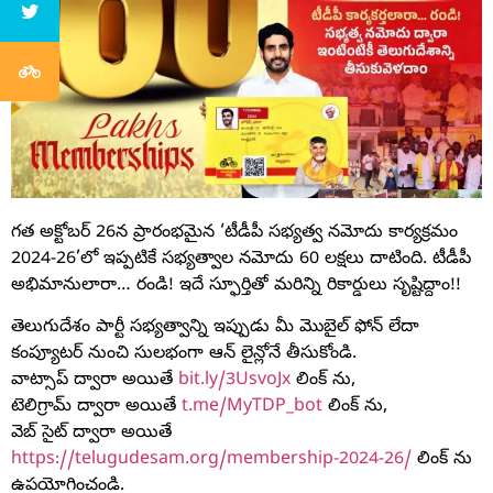
గత అక్టోబర్ 26న ప్రారంభమైన ‘టీడీపీ సభ్యత్వ నమోదు కార్యక్రమం
2024-26’లో ఇప్పటికే సభ్యత్వాల నమోదు 60 లక్షలు దాటింది. టీడీపీ
అభిమానులారా… రండి! ఇదే స్ఫూర్తితో మరిన్ని రికార్డులు సృష్టిద్దాం!!
తెలుగుదేశం పార్టీ సభ్యత్వాన్ని ఇప్పుడు మీ మొబైల్ ఫోన్ లేదా
కంప్యూటర్ నుంచి సులభంగా ఆన్ లైన్లోనే తీసుకోండి.
వాట్సాప్ ద్వారా అయితే
bit.ly/3UsvoJx
లింక్ ను,
టెలిగ్రామ్ ద్వారా అయితే
t.me/MyTDP_bot
లింక్ ను,
వెబ్ సైట్ ద్వారా అయితే
https://telugudesam.org/membership-2024-26/
లింక్ ను
ఉపయోగించండి.