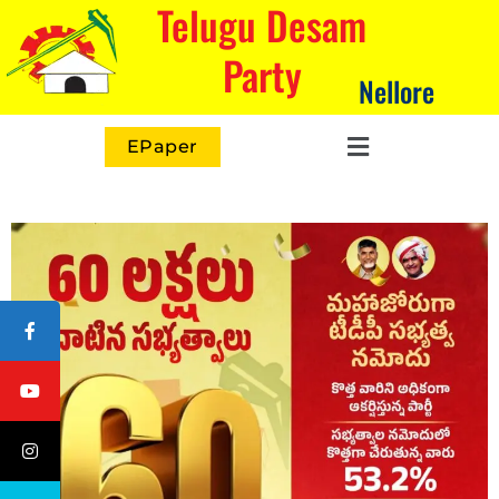
Telugu Desam
Party
Nellore
EPaper