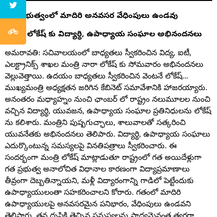
గత ప్రభుత్వంలో మాదిరి అనవసర వేధింపులు ఉండవు
మంత్రి లోకేష్ కు విద్యార్థి, ఉపాధ్యాయ సంఘాల అభినందనలు
అమరావతి: సచివాలయంలో బాధ్యతలు స్వీకరించిన విద్య, ఐటీ,
ఎలక్ట్రానిక్స్ శాఖల మంత్రి నారా లోకేష్ కు సోమవారం అభినందనలు
వెల్లువెత్తాయి. ఉదయం బాధ్యతలు స్వీకరించిన వెంటనే లోకేష్…
ముఖ్యమంత్రి అధ్యక్షతన జరిగిన కేబినెట్ సమావేశానికి హాజరయ్యారు.
అనంతరం మధ్యాహ్నం నుంచి ఛాంబర్ లో రాష్ట్రం నలుమూలల నుంచి
వచ్చిన విద్యార్థి, యువజన, ఉపాధ్యాయ సంఘాల ప్రతినిధులను లోకేష్
ను కలిశారు. మంత్రిని పుష్పగుచ్ఛాలు, శాలువాలతో సత్కరించి
యువనేతకు అభినందనలు తెలిపారు. విద్యార్థి, ఉపాధ్యాయ సంఘాలు
ఎదుర్కొంటున్న సమస్యలపై వినతిపత్రాలు స్వీకరించారు. ఈ
సందర్భంగా మంత్రి లోకేష్ మాట్లాడుతూ రాష్ట్రంలో గత అయిదేళ్లుగా
గత ప్రభుత్వ అనాలోచిత విధానాల కారణంగా విద్యాప్రమాణాలు
తీవ్రంగా దెబ్బతిన్నాయని, మళ్లీ విద్యారంగాన్ని గాడిలో పెట్టేందుకు
ఉపాధ్యాయులంతా సహకరించాలని కోరారు. గతంలో మాదిరి
ఉపాధ్యాయులపై అనవసరమైన పనిభారం, వేధింపులు ఉండవని
తెలిపారు. తన దృష్టికి తెచ్చిన సమస్యలను సాధ్యమైనంత త్వరగా