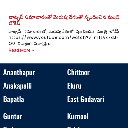
వాట్సప్ సమాచారంతో మెరుపువేగంతో స్పందించిన మంత్రి
లోకేష్
వాట్సప్ సమాచారంతో మెరుపువేగంతో స్పందించిన మంత్రి లోకేష్
https://www.youtube.com/watch?v=mfLVx7dJ-
O0 దివ్యాంగ విద్యార్థుల
Read More »
Ananthapur
Chittoor
Anakapalli
Eluru
Bapatla
East Godavari
Guntur
Kurnool