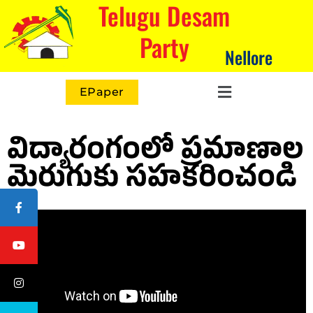
Telugu Desam
Party
Nellore
EPaper
విద్యారంగంలో ప్రమాణాల
మెరుగుకు సహకరించండి