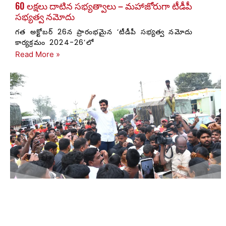
60 లక్షలు దాటిన సభ్యత్వాలు – మహాజోరుగా టీడీపీ
సభ్యత్వ నమోదు
గత అక్టోబర్ 26న ప్రారంభమైన ‘టీడీపీ సభ్యత్వ నమోదు
కార్యక్రమం 2024-26’లో
Read More »