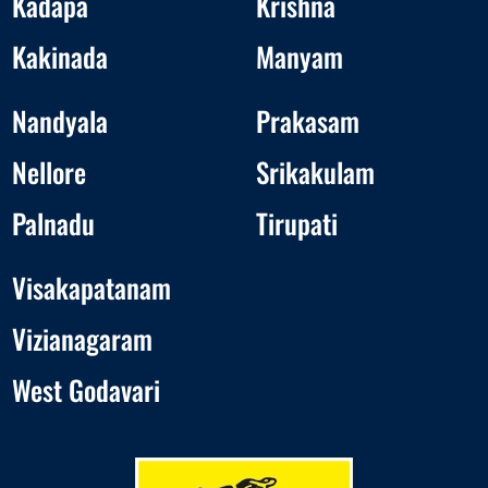
Kadapa
Krishna
Kakinada
Manyam
Nandyala
Prakasam
Nellore
Srikakulam
Palnadu
Tirupati
Visakapatanam
Vizianagaram
West Godavari