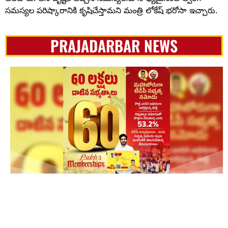
సమస్యల పరిష్కారానికి కృషిచేస్తామని మంత్రి లోకేష్ భరోసా ఇచ్చారు.
PRAJADARBAR NEWS